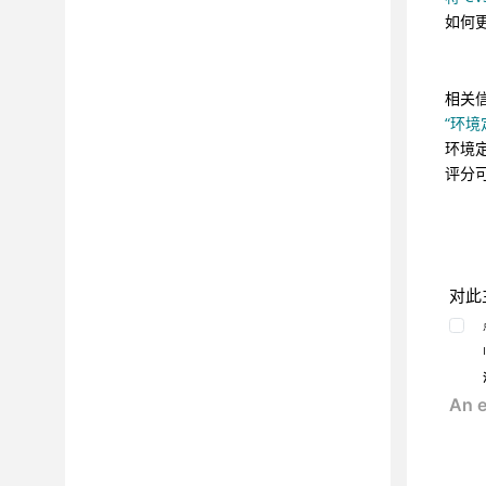
报告
如何更
工具
集成
最佳实践
相关
“环境
FAQ 和故障诊断
环境定
CLI
评分
引用
对此