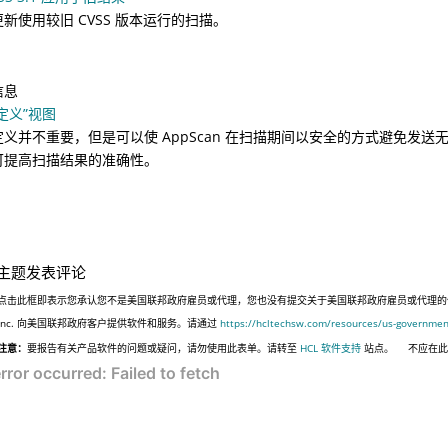
新使用较旧 CVSS 版本运行的扫描。
信息
定义”视图
义并不重要，但是可以使 AppScan 在扫描期间以安全的方式避免发送无关
可提高扫描结果的准确性。
主题发表评论
点击此框即表示您承认您不是美国联邦政府雇员或代理，您也没有提交关于美国联邦政府雇员或代理的信息，
Inc. 向美国联邦政府客户提供软件和服务。请通过
https://hcltechsw.com/resources/us-governmen
注意：
要报告有关产品软件的问题或疑问，请勿使用此表单。请转至
HCL 软件支持
站点。
不应在