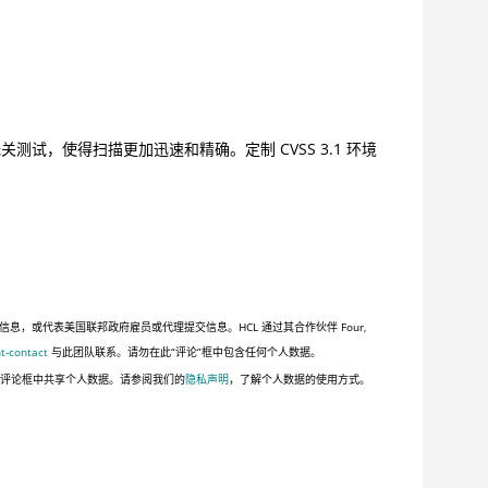
测试，使得扫描更加迅速和精确。定制 CVSS 3.1 环境
或代表美国联邦政府雇员或代理提交信息。HCL 通过其合作伙伴 Four,
t-contact
与此团队联系。请勿在此“评论”框中包含任何个人数据。
此评论框中共享个人数据。请参阅我们的
隐私声明
，了解个人数据的使用方式。