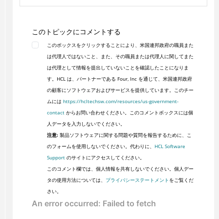
このトピックにコメントする
このボックスをクリックすることにより、米国連邦政府の職員また
は代理人ではないこと、また、その職員または代理人に関してまた
は代理として情報を提出していないことを確認したことになりま
す。HCL は、パートナーである Four, Inc を通じて、米国連邦政府
の顧客にソフトウェアおよびサービスを提供しています。このチー
ムには
https://hcltechsw.com/resources/us-government-
contact
からお問い合わせください。このコメントボックスには個
人データを入力しないでください。
注意:
製品ソフトウェアに関する問題や質問を報告するために、こ
のフォームを使用しないでください。代わりに、
HCL Software
Support
のサイトにアクセスしてください。
このコメント欄では、個人情報を共有しないでください。個人デー
タの使用方法については、
プライバシーステートメント
をご覧くだ
さい。