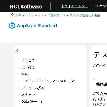
メインコンテンツにジャンプ
製品ドキュメント
Custom
Welcome
ベスト・プラクティス
テストの最適化の理解
テ
ようこそ
このセク
はじめに
構成
Intelligent Findings Analytics (IFA)
動作
マニュアル探査
通常の
A
スキャン
あります
Data (データ)
取ること