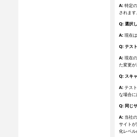
A:
特定の
されます
Q: 選
A:
現在は
Q: テ
A:
現在の
た変更が
Q: ス
A:
テスト
な場合に
Q: 同
A:
当社の
サイトが
化レベル