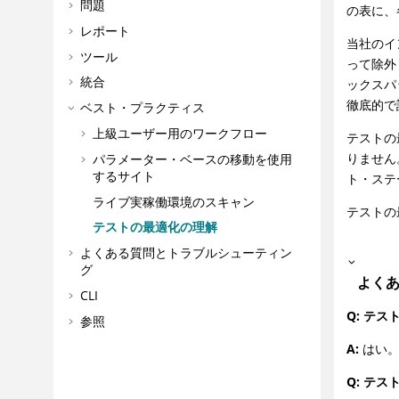
問題
の表に、
レポート
当社のイ
ツール
って除外
統合
ックスパ
徹底的で
ベスト・プラクティス
上級ユーザー用のワークフロー
テストの
りません
パラメーター・ベースの移動を使用
するサイト
ト・ステ
ライブ実稼働環境のスキャン
テストの
テストの最適化の理解
よくある質問とトラブルシューティン
グ
よく
CLI
Q: テ
参照
A:
はい。
Q: テ