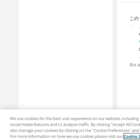
この
We use cookies for the best user experience on our website, including 
social media features and to analyze traffic. By clicking “Accept All Co
also manage your cookies by clicking on the "Cookie Preferences" and s
For more information on how we use cookies please visit our
Cookie 
共有: メール
ツイッター