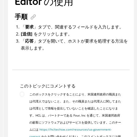
Editor
の使用
手順
「
要求
」タブで、関連するフィールドを入力します。
[送信]
をクリックします。
「
応答
」タブを開いて、ホストが要求を処理する方法を
表示します。
このトピックにコメントする
このボックスをクリックすることにより、米国連邦政府の職員また
は代理人ではないこと、また、その職員または代理人に関してまた
は代理として情報を提出していないことを確認したことになりま
す。HCL は、パートナーである Four, Inc を通じて、米国連邦政府
の顧客にソフトウェアおよびサービスを提供しています。このチー
ムには
https://hcltechsw.com/resources/us-government-
contact
からお問い合わせください。このコメントボックスには個