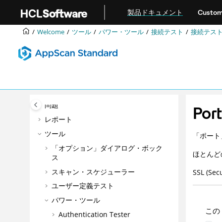
メインコンテンツにジャンプ
ようこそ
製品ドキュメント
Custom
はじめに
Welcome
ツール
パワー・ツール
接続テスト
接続テス
構成
Intelligent Findings Analytics (IFA)
マニュアル探査
スキャン
Data (データ)
問題
Por
レポート
ツール
「ポート
「オプション」ダイアログ・ボック
ほとんど
ス
スキャン・スケジューラー
SSL (S
ユーザー定義テスト
パワー・ツール
この
Authentication Tester