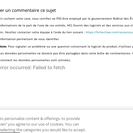
ser un commentaire ce sujet
En cochant cette case, vous certifiez ne PAS être employé par le gouvernement fédéral des Ét
informations de la part de l'une de ces entités. HCL fournit des logiciels et des services aux 
Inc. Veuillez contacter cette équipe à l'aide du lien suivant :
https://hcltechsw.com/resource
information permettant de vous identifier.
Note:
Pour signaler un problème ou une question concernant le logiciel du produit, n'utilisez 
Les données personnelles ne doivent pas être partagées dans cette boîte de commentaires.
comment les données personnelles sont utilisées.
to personalize content & offerings, to provide
okies” you agree to our use of cookies. You can
electing the categories you would like to accept.