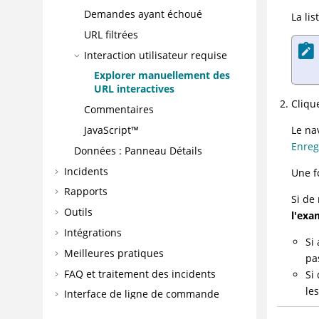
Demandes ayant échoué
La li
URL filtrées
Interaction utilisateur requise
Explorer manuellement des
URL interactives
Cliqu
Commentaires
JavaScript™
Le na
Enreg
Données : Panneau Détails
Incidents
Une f
Rapports
Si de
Outils
l'exa
Intégrations
Si
Meilleures pratiques
pa
FAQ et traitement des incidents
Si
le
Interface de ligne de commande
Références