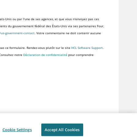
ats-Unis ou par l'une de ses agences, et que vous n'envoyez pas ces
clients du gouvernement fédéral des États-Unis via ses partenaires Four,
s/us-government-contact
. Votre commentaire ne doit contenir aucune
pas ce formulaire. Rendez-vous plutôt sur le site
HCL Software Support
.
 Consultez notre
Déclaration de confidentialité
pour comprendre
Cookie Settings
Accept All Cookies