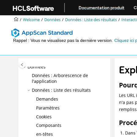
Aller au contenu principal
Documentation produit
C
Bienvenue
Welcome
Données
Données : Liste des résultats
Interacti
Mise en route
Configuration
Analyse de résultats intelligente (IFA)
Rappel : Vous ne visualisez pas la dernière version.
Cliquez ici 
Exploration manuelle
Examen
Exp
Données
Données : Arborescence de
l'application
Pourq
Données : Liste des résultats
Les URL 
Demandes
n'a pas 
Paramètres
rempliss
Cookies
Proc
Composants
Dans
en-têtes