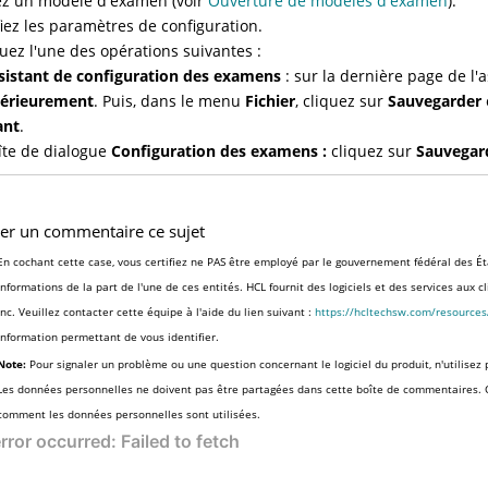
z un modèle d'examen (voir
Ouverture de modèles d'examen
).
iez les paramètres de configuration.
tuez l'une des opérations suivantes :
sistant de configuration des examens
: sur la dernière page de l'
térieurement
. Puis, dans le menu
Fichier
, cliquez sur
Sauvegarder
ant
.
îte de dialogue
Configuration des examens
:
cliquez sur
Sauvegar
ser un commentaire ce sujet
En cochant cette case, vous certifiez ne PAS être employé par le gouvernement fédéral des Ét
informations de la part de l'une de ces entités. HCL fournit des logiciels et des services aux 
Inc. Veuillez contacter cette équipe à l'aide du lien suivant :
https://hcltechsw.com/resource
information permettant de vous identifier.
Note:
Pour signaler un problème ou une question concernant le logiciel du produit, n'utilisez 
Les données personnelles ne doivent pas être partagées dans cette boîte de commentaires.
comment les données personnelles sont utilisées.