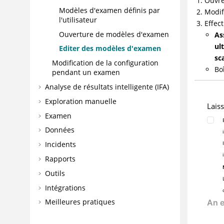
Ouvre
Modèles d'examen définis par
Modif
l'utilisateur
Effec
Ouverture de modèles d'examen
As
ul
Editer des modèles d'examen
sc
Modification de la configuration
Bo
pendant un examen
Analyse de résultats intelligente (IFA)
Exploration manuelle
Lais
Examen
Données
Incidents
Rapports
Outils
Intégrations
Meilleures pratiques
FAQ et traitement des incidents