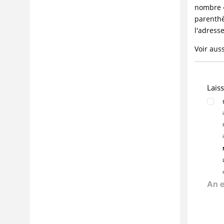
nombre «
Rapports
parenthè
Outils
l'adress
Intégrations
Voir auss
Meilleures pratiques
FAQ et traitement des incidents
Interface de ligne de commande
Lais
Références