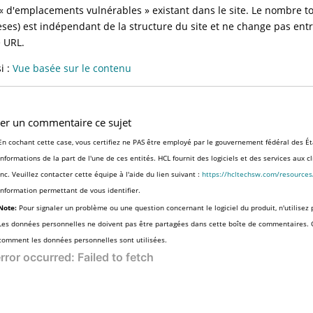
 d'emplacements vulnérables » existant dans le site. Le nombre t
ses) est indépendant de la structure du site et ne change pas entr
e URL.
i :
Vue basée sur le contenu
ser un commentaire ce sujet
En cochant cette case, vous certifiez ne PAS être employé par le gouvernement fédéral des Ét
informations de la part de l'une de ces entités. HCL fournit des logiciels et des services aux 
Inc. Veuillez contacter cette équipe à l'aide du lien suivant :
https://hcltechsw.com/resource
information permettant de vous identifier.
Note:
Pour signaler un problème ou une question concernant le logiciel du produit, n'utilisez 
Les données personnelles ne doivent pas être partagées dans cette boîte de commentaires.
comment les données personnelles sont utilisées.