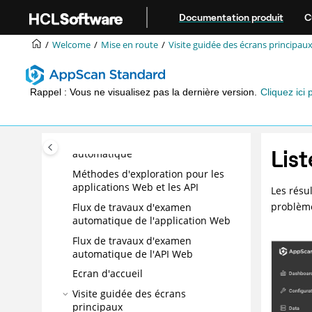
Bienvenue
Aller au contenu principal
Documentation produit
C
Mise en route
Présentation
Welcome
Mise en route
Visite guidée des écrans principau
Nouveautés
Configuration système requise
Rappel : Vous ne visualisez pas la dernière version.
Cliquez ici 
Installation
Licence HCL
Fonctionnement d'un examen
List
automatique
Méthodes d'exploration pour les
applications Web et les API
Les résu
problème
Flux de travaux d'examen
automatique de l'application Web
Flux de travaux d'examen
automatique de l'API Web
Ecran d'accueil
Visite guidée des écrans
principaux