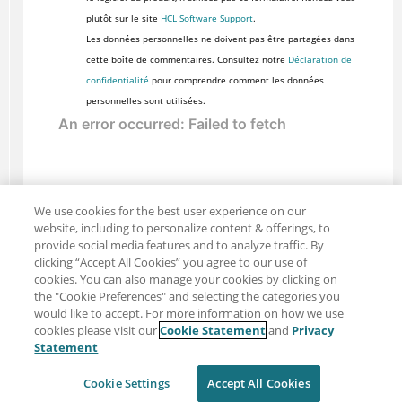
plutôt sur le site
HCL Software Support
.
Les données personnelles ne doivent pas être partagées dans
cette boîte de commentaires. Consultez notre
Déclaration de
confidentialité
pour comprendre comment les données
personnelles sont utilisées.
We use cookies for the best user experience on our
website, including to personalize content & offerings, to
provide social media features and to analyze traffic. By
clicking “Accept All Cookies” you agree to our use of
cookies. You can also manage your cookies by clicking on
the "Cookie Preferences" and selecting the categories you
would like to accept. For more information on how we use
cookies please visit our
Cookie Statement
and
Privacy
Partager : Courriel
Twitter
Statement
Clause de non-responsabilité
Intimité
Cookie Settings
Accept All Cookies
Conditions d'utilisation
Cookie Settings