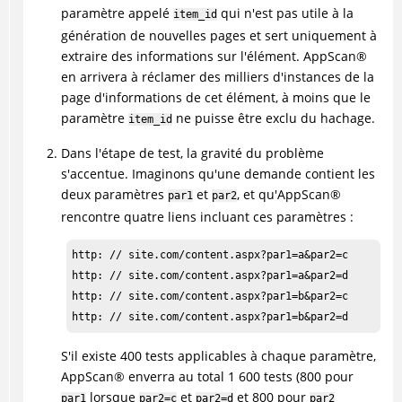
paramètre appelé
qui n'est pas utile à la
item_id
génération de nouvelles pages et sert uniquement à
extraire des informations sur l'élément.
AppScan
®
en arrivera à réclamer des milliers d'instances de la
page d'informations de cet élément, à moins que le
paramètre
ne puisse être exclu du hachage.
item_id
Dans l'étape de test, la gravité du problème
s'accentue. Imaginons qu'une demande contient les
deux paramètres
et
, et qu'
AppScan
®
par1
par2
rencontre quatre liens incluant ces paramètres :
http: // site.com/content.aspx?par1=a&par2=c

http: // site.com/content.aspx?par1=a&par2=d

http: // site.com/content.aspx?par1=b&par2=c

http: // site.com/content.aspx?par1=b&par2=d
S'il existe 400 tests applicables à chaque paramètre,
AppScan
®
enverra au total 1 600 tests (800 pour
lorsque
et
et 800 pour
par1
par2=c
par2=d
par2