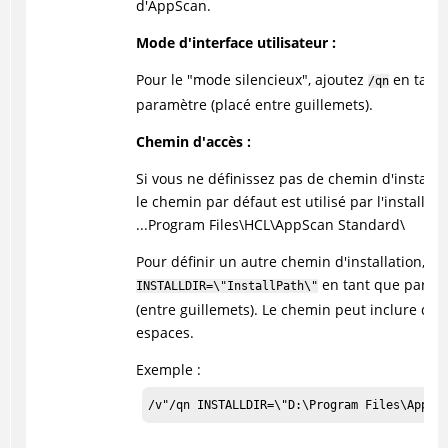
d'
AppScan
.
Mode d'interface utilisateur :
Pour le "mode silencieux", ajoutez
en tant
/qn
paramètre (placé entre guillemets).
Chemin d'accès :
Si vous ne définissez pas de chemin d'installat
le chemin par défaut est utilisé par l'installatio
...Program Files\
HCL
\AppScan Standard\
Pour définir un autre chemin d'installation, aj
en tant que param
INSTALLDIR=\"InstallPath\"
(entre guillemets). Le chemin peut inclure des
espaces.
Exemple :
/v"/qn INSTALLDIR=\"D:\Program Files\AppSc