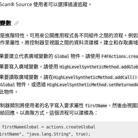
Scan
®
Source
使用者可以選擇過濾追蹤。
變數
是進階特性，可用來公開應用程式各不同組件之間的流程。例如
作業屬性，將控制器至視圖之間的資料流建模。建立和存取廣域
果要建立代表廣域變數的
物件，請使用
Global
F4FActions.cre
果要寫入廣域變數，請使用
HighLevelSyntheticMethod.addGlo
果要讀取廣域變數，請在
HighLevelSyntheticMethod.addCall()
遞
物件，或透過
Global
HighLevelSyntheticMethod.setReturned
此物件。
制器類別將使用者的名字寫入要求屬性
，然後由視圖
firstName
給回應。以高階方式，這個流程可以建模為：
 firstNameGlobal = actions.createGlobal

irstName", "java.lang.String", true);
