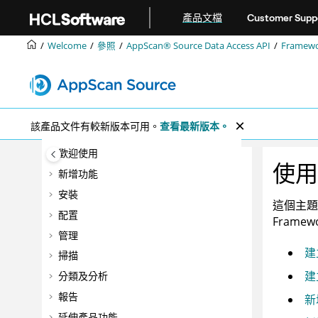
跳转到主要内容
產品文檔
Customer Supp
Welcome
參照
AppScan® Source
Data Access API
Framewo
該產品文件有較新版本可用。
查看最新版本。
歡迎使用
使用
新增功能
安裝
這個主題
配置
Framew
管理
建
掃描
建
分類及分析
報告
新
延伸產品功能