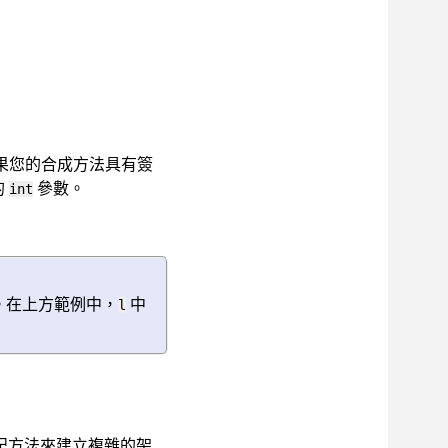
果您的合成方法具有簽
的
參數。
int
。在上方範例中，
中
l
記方法來建立複雜的架