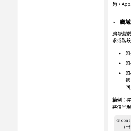
夠，
App
廣域
廣域變數
求或階段
如
如
如
回
範例：
控
將值呈現
Global
   ("f