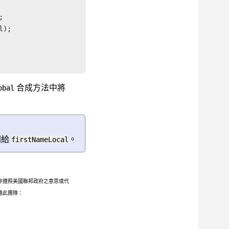


);

合成方法中將
obal
開給
。
firstNameLocal
非遵照美國聯邦政府之意思或代
聯絡此團隊：