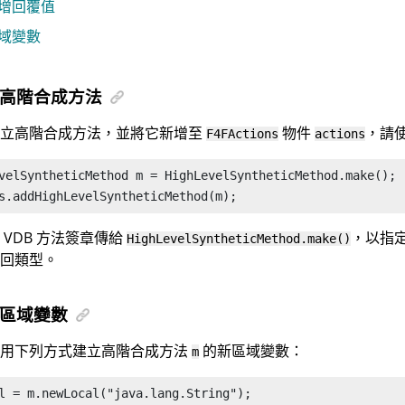
增回覆值
域變數
高階合成方法
建立高階合成方法，並將它新增至
物件
，請
F4FActions
actions
velSyntheticMethod m = HighLevelSyntheticMethod.make();

s.addHighLevelSyntheticMethod(m);
 VDB 方法簽章傳給
，以指
HighLevelSyntheticMethod.make()
回類型。
區域變數
使用下列方式建立高階合成方法
的新區域變數：
m
l = m.newLocal("java.lang.String");