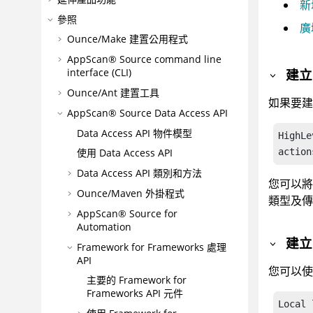
新
參照
廣
Ounce/Make 建置公用程式
AppScan® Source command line
建立
interface (CLI)
Ounce/Ant 建置工具
如果要
AppScan® Source
Data Access API
Data Access API 物件模型
HighLe
action
使用 Data Access API
Data Access API 類別和方法
您可以將
Ounce/Maven 外掛程式
類型及傳
AppScan® Source for
Automation
建立
Framework for Frameworks 處理
API
您可以
主要的 Framework for
Frameworks API 元件
Local 