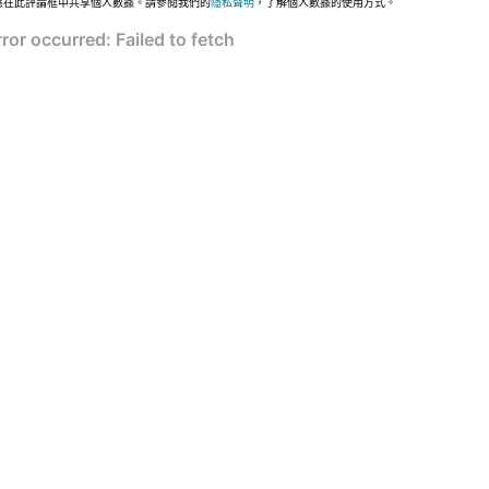
應在此評論框中共享個人數據。請參閱我們的
隱私聲明
，了解個人數據的使用方式。