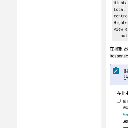
HighLe
Local 
contro
HighLe
view.a
   nul
在控制
Response
在此
按
表
htt
注