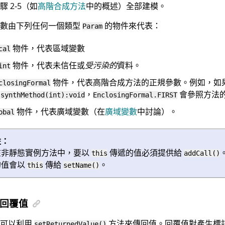
 2-5（如
高階合成方法
中的概述）全部建模。
參數由下列任何一個類型
的物件來代表：
Param
物件，代表區域變數
cal
物件，代表未信任或
受污染的
資料。
int
物件，代表高階合成方法的正規參數。例如，如
closingFormal
章
，
會參照方法
synthMethod(int):void
EnclosingFormal.FIRST
物件，代表廣域變數（在
廣域變數
中討論）。
obal
註：
在非靜態實例方法中，要以
傳遞的值必須提供給
this
addCall()
的值會以
傳給
。
this
setName()
回覆值
法可以利用
方法來傳回值。回覆值對產生標
setReturnedValue()