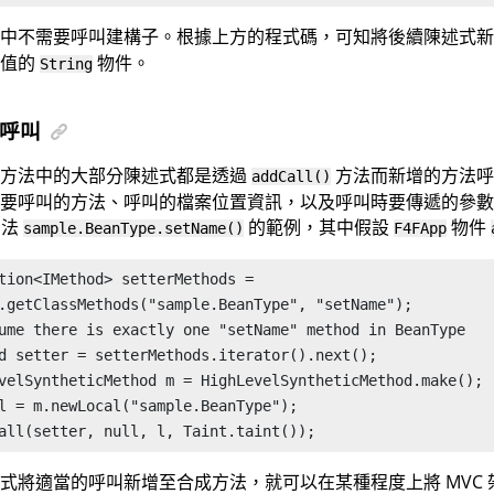
中不需要呼叫建構子。根據上方的程式碼，可知將後續陳述式新
空值的
物件。
String
呼叫
成方法中的大部分陳述式都是透過
方法而新增的方法
addCall()
要呼叫的方法、呼叫的檔案位置資訊，以及呼叫時要傳遞的參數
 方法
的範例，其中假設
物件
sample.BeanType.setName()
F4FApp
tion<IMethod> setterMethods =

.getClassMethods("sample.BeanType", "setName");

ume there is exactly one "setName" method in BeanType

d setter = setterMethods.iterator().next();

velSyntheticMethod m = HighLevelSyntheticMethod.make();

l = m.newLocal("sample.BeanType");

all(setter, null, l, Taint.taint());
式將適當的呼叫新增至合成方法，就可以在某種程度上將 MVC