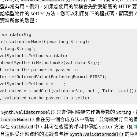
型非常有用。例如，如果您使用的架構會先對受影響的 HTTP 
給模型物件的 setter 方法，您可以利用如下的程式碼，顯現對
資料所做的驗證：
 validatorSig =

nth.validatorModel(java.lang.String):

a.lang.String";

velSyntheticMethod validator =

hLevelSyntheticMethod.make(validatorSig);

t return the parameter passed in

tor.setReturnedValue(EnclosingFormal.FIRST);

velSyntheticMethod m = ...;

validated = m.addCall(validatorSig, null, Taint.taint());
, validated can be passed to a setter
法
只會傳回傳給它作為參數的
。
Synth.validatorModel()
String
會在另一個合成方法中新增，並傳遞受汙染的
lidatorModel()
儲存在
中，其可在後續的呼叫中傳給 setter 方法（如
validated
包含這個受汙染資料的追蹤會包括
的呼
Synth.validatorModel()