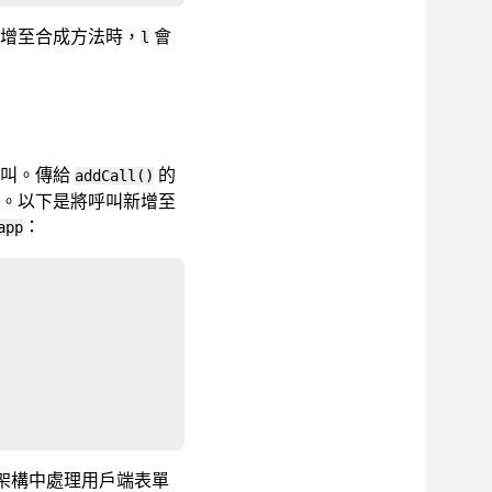
增至合成方法時，
會
l
呼叫。傳給
的
addCall()
。以下是將呼叫新增至
：
app
 架構中處理用戶端表單