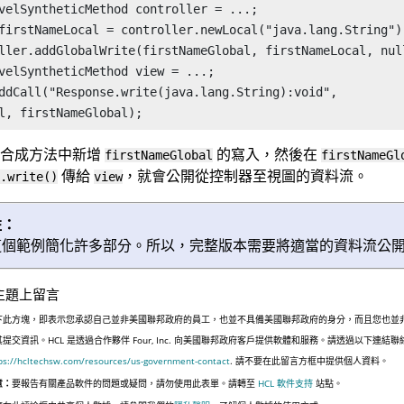
velSyntheticMethod controller = ...;

firstNameLocal = controller.newLocal("java.lang.String");
ller.addGlobalWrite(firstNameGlobal, firstNameLocal, null
velSyntheticMethod view = ...;

ddCall("Response.write(java.lang.String):void",

l, firstNameGlobal);
器合成方法中新增
的寫入，然後在
firstNameGlobal
firstNameGl
傳給
，就會公開從控制器至視圖的資料流。
.write()
view
註：
這個範例簡化許多部分。所以，完整版本需要將適當的資料流公
主題上留言
下此方塊，即表示您承認自己並非美國聯邦政府的員工，也並不具備美國聯邦政府的身分，而且您也並
其提交資訊。HCL 是透過合作夥伴 Four, Inc. 向美國聯邦政府客戶提供軟體和服務。請透過以下連結
ps://hcltechsw.com/resources/us-government-contact
. 請不要在此留言方框中提供個人資料。
意：
要報告有關產品軟件的問題或疑問，請勿使用此表單。請轉至
HCL 軟件支持
站點。