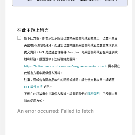
在此主題上留言
按下此方塊，即表示您承認自己並非美國聯邦政府的員工，也並不具備
美國聯邦政府的身分，而且您也並非遵照美國聯邦政府之意思或代表其
提交資訊。HCL 是透過合作夥伴 Four, Inc. 向美國聯邦政府客戶提供軟
體和服務。請透過以下連結聯絡此團隊：
https://hcltechsw.com/resources/us-government-contact
. 請不要在
此留言方框中提供個人資料。
注意：
要報告有關產品軟件的問題或疑問，請勿使用此表單。請轉至
HCL 軟件支持
站點。
不應在此評論框中共享個人數據。請參閱我們的
隱私聲明
，了解個人數
據的使用方式。