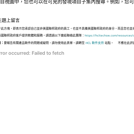
目視圖中，您也可以在可見的發現項目子集內搜尋。例如，您可
主題上留言
下此方塊，即表示您承認自己並非美國聯邦政府的員工，也並不具備美國聯邦政府的身分，而且您也並非遵照美國
美國聯邦政府客戶提供軟體和服務。請透過以下連結聯絡此團隊：
https://hcltechsw.com/resources/
意：
要報告有關產品軟件的問題或疑問，請勿使用此表單。請轉至
HCL 軟件支持
站點。
不應在此評