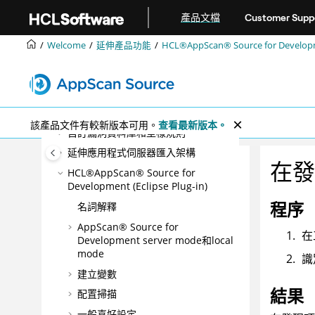
跳转到主要内容
配置
產品文檔
Customer Supp
管理
Welcome
延伸產品功能
HCL®AppScan® Source for Developme
掃描
分類及分析
報告
延伸產品功能
該產品文件有較新版本可用。
查看最新版本。
自訂漏洞資料庫和型樣規則
延伸應用程式伺服器匯入架構
在發
HCL®AppScan® Source for
Development (Eclipse Plug-in)
程序
名詞解釋
AppScan® Source for
在
Development
server mode
和
local
mode
識
建立變數
結果
配置掃描
一般喜好設定