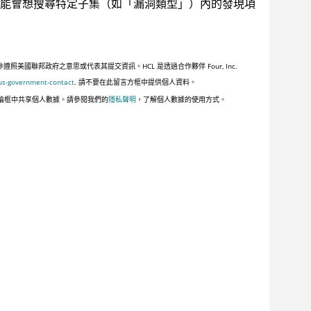
能會想搜尋特定子集（如「漏洞類型」）內的發現項
聯邦政府之意思或代表其提交資訊。HCL 是透過合作夥伴 Four, Inc.
us-government-contact
. 請不要在此留言方框中提供個人資料。
論框中共享個人數據。請參閱我們的
隱私聲明
，了解個人數據的使用方式。