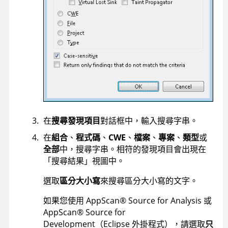
在
搜尋發現項目
對話框中，輸入搜尋字串。
在
組合
、
程式碼
、
CWE
、
檔案
、
專案
、
類型
或
全部
中，搜尋字串。相符的發現項目會出現在
「搜尋結果」視圖中。
選取
區分大小寫
來搜尋區分大小寫的文字。
如果您使用
AppScan
®
Source for Analysis
或
AppScan
®
Source for
Development
（Eclipse 外掛程式），請選取
只