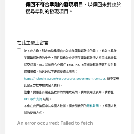
傳回不符合準則的發現項目
，以傳回未對應於
搜尋準則的發現項目。
在此主題上留言
按下此方塊，即表示您承認自己並非美國聯邦政府的員工，也並不具備
美國聯邦政府的身分，而且您也並非遵照美國聯邦政府之意思或代表其
提交資訊。HCL 是透過合作夥伴 Four, Inc. 向美國聯邦政府客戶提供軟
體和服務。請透過以下連結聯絡此團隊：
https://hcltechsw.com/resources/us-government-contact
. 請不要在
此留言方框中提供個人資料。
注意：
要報告有關產品軟件的問題或疑問，請勿使用此表單。請轉至
HCL 軟件支持
站點。
不應在此評論框中共享個人數據。請參閱我們的
隱私聲明
，了解個人數
據的使用方式。