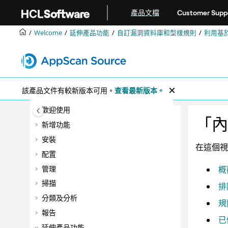
跳转到主要内容
產品文檔
Customer Supp
Welcome
延伸產品功能
自訂漏洞資料庫和型樣規則
利用基
該產品文件有較新版本可用。
查看最新版本。
歡迎使用
「內
新增功能
安裝
在這個視
配置
管理
概
掃描
排
分類及分析
規
報告
已
延伸產品功能