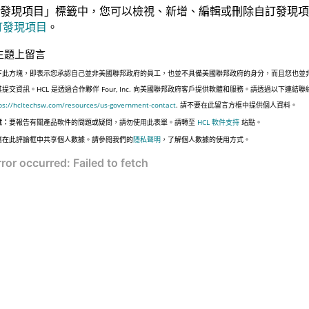
發現項目」標籤中，您可以檢視、新增、編輯或刪除自訂發現項
訂發現項目
。
主題上留言
下此方塊，即表示您承認自己並非美國聯邦政府的員工，也並不具備美國聯邦政府的身分，而且您也並
其提交資訊。HCL 是透過合作夥伴 Four, Inc. 向美國聯邦政府客戶提供軟體和服務。請透過以下連結
ps://hcltechsw.com/resources/us-government-contact
. 請不要在此留言方框中提供個人資料。
意：
要報告有關產品軟件的問題或疑問，請勿使用此表單。請轉至
HCL 軟件支持
站點。
應在此評論框中共享個人數據。請參閱我們的
隱私聲明
，了解個人數據的使用方式。