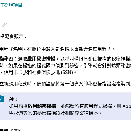
訂發現項目
標籤會顯示：
用程式
名稱
。在欄位中輸入新名稱以重新命名應用程式。
描秘密
：選取
啟用秘密掃描
，以呼叫僅限原始碼掃描的秘密掃描
時，如果在掃描的程式碼中偵測到秘密，引擎就會針對這類秘密
、信用卡卡號和社會保險號碼 (SSN)。
立新應用程式時，依預設會將第一個專案的秘密掃描設定複製到新
註：
如果勾選
啟用秘密掃描
，並觸發所有應用程式掃描，則
App
叫
所有
專案的秘密掃描器及相關專案掃描器。