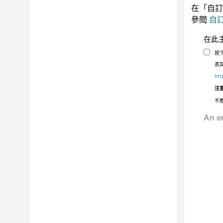
在「自訂
參閱
自
在此
按
表
htt
注
不