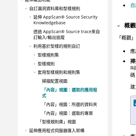
自
自訂漏洞資料庫和型樣規則
延伸
AppScan® Source Security
Knowledgebase
概觀
透過
AppScan® Source trace
來自
「概觀」
訂輸入/輸出追蹤
利用基於型樣的規則自訂
應
型樣規則集
掃
型樣規則
叫
套用型樣規則和規則集
碼
掃描配置視圖
建
「內容」視圖：選取的應用程
式
「內容」視圖：所選的資料夾
「內容」視圖：選取的專案
「型樣規則庫」視圖
延伸應用程式伺服器匯入架構