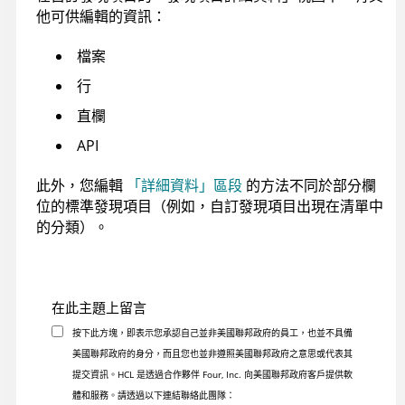
他可供編輯的資訊：
檔案
行
直欄
API
此外，您編輯
「詳細資料」區段
的方法不同於部分欄
位的標準發現項目（例如，自訂發現項目出現在清單中
的分類）。
在此主題上留言
按下此方塊，即表示您承認自己並非美國聯邦政府的員工，也並不具備
美國聯邦政府的身分，而且您也並非遵照美國聯邦政府之意思或代表其
提交資訊。HCL 是透過合作夥伴 Four, Inc. 向美國聯邦政府客戶提供軟
體和服務。請透過以下連結聯絡此團隊：