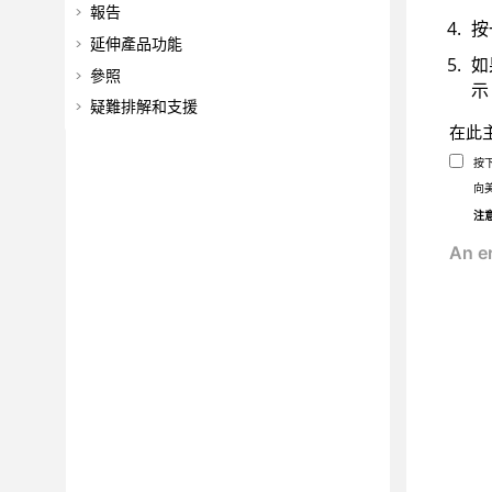
報告
按
延伸產品功能
如
參照
示
疑難排解和支援
在此
按
向
注