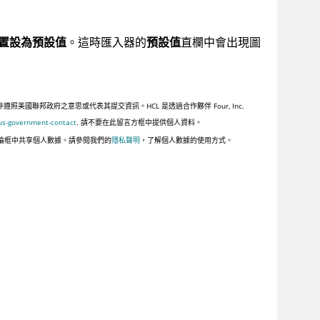
置設為預設值
。這時匯入器的
預設值
直欄中會出現圖
聯邦政府之意思或代表其提交資訊。HCL 是透過合作夥伴 Four, Inc.
us-government-contact
. 請不要在此留言方框中提供個人資料。
論框中共享個人數據。請參閱我們的
隱私聲明
，了解個人數據的使用方式。