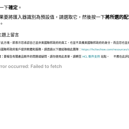
一下
確定
。
果要將匯入器識別為預設值，請選取它，然後按一下
將所選的配
。
主題上留言
下此方塊，即表示您承認自己並非美國聯邦政府的員工，也並不具備美國聯邦政府的身分，而且您也並非遵照美國
美國聯邦政府客戶提供軟體和服務。請透過以下連結聯絡此團隊：
https://hcltechsw.com/resources/
意：
要報告有關產品軟件的問題或疑問，請勿使用此表單。請轉至
HCL 軟件支持
站點。
不應在此評