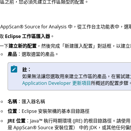
區之前，您必須先建立工作區類型的配置。
在
AppScan
®
Source for Analysis
中，從工作台主功能表中，選
取
Eclipse 工作區匯入器
。
一下
建立新的配置
，然後完成「新建匯入配置」對話框，以建立
產品
：選取適當的產品。
註：
如果無法讓您選取用來建立工作區的產品，在嘗試建
Application Developer 更新項目
所概述的配置步驟
名稱
：匯入器名稱
位置
：Eclipse 安裝架構的基本目錄路徑
JRE 位置
：
Java
™
執行時期環境 (JRE) 的根目錄路徑。請使
是
AppScan
®
Source
安裝位置
）
中的 JDK，或其他任何偏好