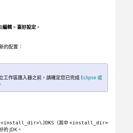
取
編輯
>
喜好設定
。
新的配置：
立工作區匯入器之前，請確定您已完成
Eclipse 或
。
用
（其中
<install_dir>\JDKS
<install_dir>
的 JDK。