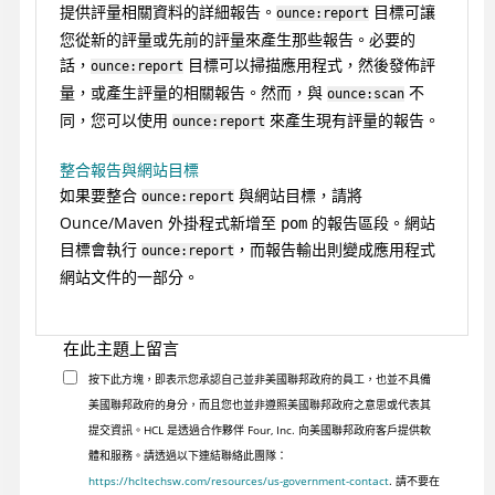
提供評量相關資料的詳細報告。
目標可讓
ounce:report
您從新的評量或先前的評量來產生那些報告。必要的
話，
目標可以掃描應用程式，然後發佈評
ounce:report
量，或產生評量的相關報告。然而，與
不
ounce:scan
同，您可以使用
來產生現有評量的報告。
ounce:report
整合報告與網站目標
如果要整合
與網站目標，請將
ounce:report
Ounce/Maven 外掛程式新增至
的報告區段。網站
pom
目標會執行
，而報告輸出則變成應用程式
ounce:report
網站文件的一部分。
在此主題上留言
按下此方塊，即表示您承認自己並非美國聯邦政府的員工，也並不具備
美國聯邦政府的身分，而且您也並非遵照美國聯邦政府之意思或代表其
提交資訊。HCL 是透過合作夥伴 Four, Inc. 向美國聯邦政府客戶提供軟
體和服務。請透過以下連結聯絡此團隊：
https://hcltechsw.com/resources/us-government-contact
. 請不要在