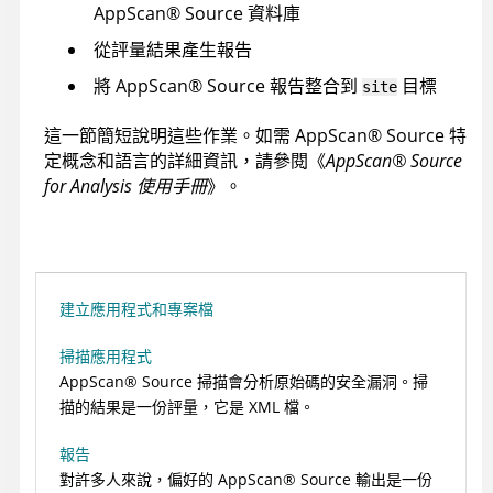
AppScan
®
Source
資料庫
從評量結果產生報告
將
AppScan
®
Source
報告整合到
目標
site
這一節簡短說明這些作業。如需
AppScan
®
Source
特
定概念和語言的詳細資訊，請參閱《
AppScan
®
Source
for Analysis
使用手冊
》。
建立應用程式和專案檔
掃描應用程式
AppScan
®
Source
掃描會分析原始碼的安全漏洞。掃
描的結果是一份評量，它是 XML 檔。
報告
對許多人來說，偏好的
AppScan
®
Source
輸出是一份