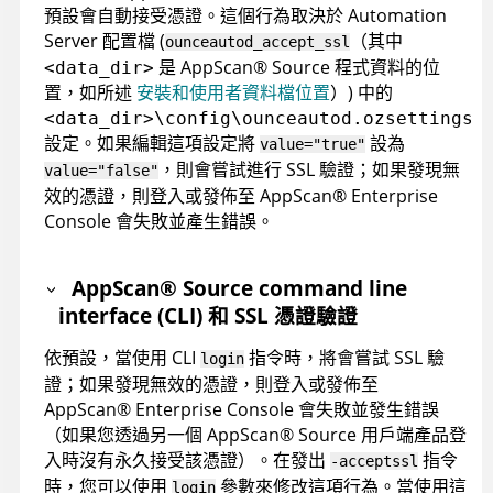
預設會自動接受憑證。這個行為取決於
Automation
Server
配置檔 (
（其中
ounceautod_accept_ssl
是
AppScan
®
Source
程式資料的位
<data_dir>
置，如所述
安裝和使用者資料檔位置
）
) 中的
<data_dir>\config\ounceautod.ozsettings
設定。如果編輯這項設定將
設為
value="true"
，則會嘗試進行 SSL 驗證；如果發現無
value="false"
效的憑證，則登入或發佈至
AppScan
®
Enterprise
Console
會失敗並產生錯誤。
AppScan
®
Source command line
interface (CLI)
和 SSL 憑證驗證
依預設，當使用
CLI
指令時，將會嘗試 SSL 驗
login
證；如果發現無效的憑證，則登入或發佈至
AppScan
®
Enterprise Console
會失敗並發生錯誤
（如果您透過另一個
AppScan
®
Source
用戶端產品登
入時沒有永久接受該憑證）。在發出
指令
-acceptssl
時，您可以使用
參數來修改這項行為。當使用這
login