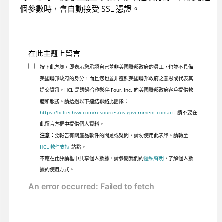
個參數時，會自動接受 SSL 憑證。
在此主題上留言
按下此方塊，即表示您承認自己並非美國聯邦政府的員工，也並不具備
美國聯邦政府的身分，而且您也並非遵照美國聯邦政府之意思或代表其
提交資訊。HCL 是透過合作夥伴 Four, Inc. 向美國聯邦政府客戶提供軟
體和服務。請透過以下連結聯絡此團隊：
https://hcltechsw.com/resources/us-government-contact
. 請不要在
此留言方框中提供個人資料。
注意：
要報告有關產品軟件的問題或疑問，請勿使用此表單。請轉至
HCL 軟件支持
站點。
不應在此評論框中共享個人數據。請參閱我們的
隱私聲明
，了解個人數
據的使用方式。