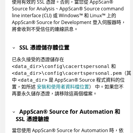
使用有效的 SSL 憑證。否則，當您從
AppScan
®
Source for Analysis
、
AppScan
®
Source command
line interface (CLI)
或
Windows
™
和
Linux
™
上的
AppScan
®
Source for Development
登入伺服器時，
將會收到不受信任的連線訊息。
SSL 憑證儲存體位置
已永久接受的憑證儲存在
和
<data_dir>\config\cacertspersonal
（其
<data_dir>\config\cacertspersonal.pem
中
是
AppScan
®
Source
程式資料的位
<data_dir>
置，如所述
安裝和使用者資料檔位置
）
中。如果您不
再要永久儲存憑證，請移除這兩個檔案。
AppScan
®
Source for Automation
和
SSL 憑證驗證
當您使用
AppScan
®
Source for Automation
時，依