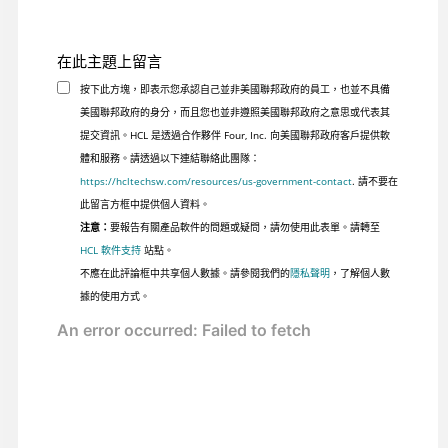
在此主題上留言
按下此方塊，即表示您承認自己並非美國聯邦政府的員工，也並不具備
美國聯邦政府的身分，而且您也並非遵照美國聯邦政府之意思或代表其
提交資訊。HCL 是透過合作夥伴 Four, Inc. 向美國聯邦政府客戶提供軟
體和服務。請透過以下連結聯絡此團隊：
https://hcltechsw.com/resources/us-government-contact
. 請不要在
此留言方框中提供個人資料。
注意：
要報告有關產品軟件的問題或疑問，請勿使用此表單。請轉至
HCL 軟件支持
站點。
不應在此評論框中共享個人數據。請參閱我們的
隱私聲明
，了解個人數
據的使用方式。