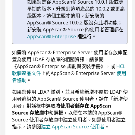
如果您是從
AppScan
®
Source
10.0.1 版或更
早期的版本，升級到這項產品的 10.0.2 或更高
級版本，這個主題才適用。新安裝的
AppScan
®
Source
10.0.2 版沒有此項功能；
新安裝
AppScan
®
Source
的使用者管理都在
AppScan
®
Enterprise
裡進行。
如需將
AppScan
®
Enterprise Server
使用者存放庫配
置為使用 LDAP 存放庫的相關資訊，請參閱
《
AppScan
®
Enterprise 規劃與安裝手冊
》，或
HCL
軟體產品文件
上的
AppScan
®
Enterprise Server
使用
者協助
。
如果您使用 LDAP 鑑別，並且希望新增不屬於 LDAP 使
用者群組的
AppScan
®
Source
使用者，請在「新增使
用者」對話框中選取
將使用者儲存在 AppScan
Source 存放庫中
勾選框，以便在本端的
AppScan
®
Source
使用者存放庫中建立使用者。如需使用者建立
指示，請參閱
建立 AppScan Source 使用者
。