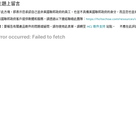
主題上留言
下此方塊，即表示您承認自己並非美國聯邦政府的員工，也並不具備美國聯邦政府的身分，而且您也並非遵照美國
美國聯邦政府客戶提供軟體和服務。請透過以下連結聯絡此團隊：
https://hcltechsw.com/resources/
意：
要報告有關產品軟件的問題或疑問，請勿使用此表單。請轉至
HCL 軟件支持
站點。
不應在此評