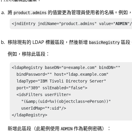
將
的值變更為管理員使用者的名稱。例如
product.admins
<jndiEntry jndiName="product.admins" value="
ADMIN
"/
移除現有的 LDAP 標籤區段，然後新增
區段
basicRegistry
例如，移除此區段：
<ldapRegistry baseDN="o=example.com" bindDN="" 

  bindPassword="" host="ldap.example.com" 

  ldapType="IBM Tivoli Directory Server" 

  port="389" sslEnabled="false">

  <idsFilters userFilter=

    "(&amp;(uid=%v)(objectclass=ePerson))" 

    userIdMap="*:uid"/>

</ldapRegistry>
新增此區段（此範例使用
作為範例密碼）：
ADMIN