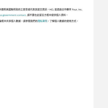
聯邦政府之意思或代表其提交資訊。HCL 是透過合作夥伴 Four, Inc.
us-government-contact
. 請不要在此留言方框中提供個人資料。
論框中共享個人數據。請參閱我們的
隱私聲明
，了解個人數據的使用方式。