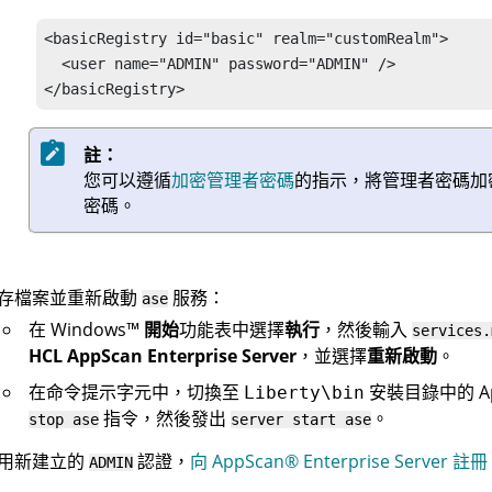
<basicRegistry id="basic" realm="customRealm">

  <user name="ADMIN" password="ADMIN" />

</basicRegistry>
註：
您可以遵循
加密管理者密碼
的指示，將管理者密碼加
密碼。
存檔案並重新啟動
服務：
ase
在
Windows
™
開始
功能表中選擇
執行
，然後輸入
services.
HCL AppScan Enterprise Server
，並選擇
重新啟動
。
在命令提示字元中，切換至
安裝目錄中的
A
Liberty\bin
指令，然後發出
。
stop ase
server start ase
用新建立的
認證，
向
AppScan
®
Enterprise Server 註冊
ADMIN