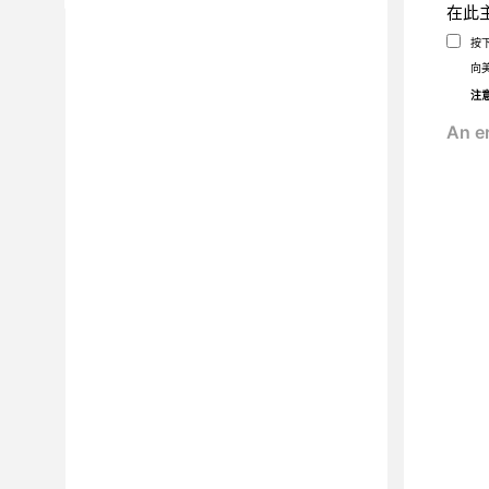
在此
按
向
注