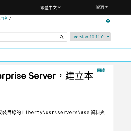
資源
使用者
回饋
rprise Server
，建立本
安裝目錄的
資料夾
Liberty\usr\servers\ase