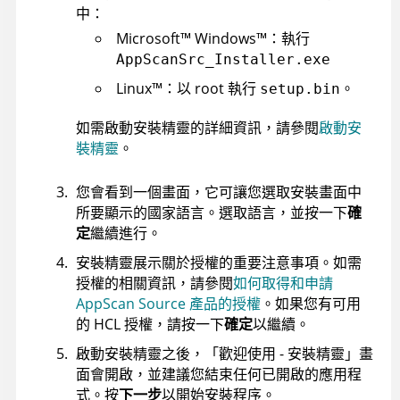
中：
Microsoft
™
Windows
™
：執行
AppScanSrc_Installer.exe
Linux
™
：以 root 執行
。
setup.bin
如需啟動安裝精靈的詳細資訊，請參閱
啟動安
裝精靈
。
您會看到一個畫面，它可讓您選取安裝畫面中
所要顯示的國家語言。選取語言，並按一下
確
定
繼續進行。
安裝精靈展示關於授權的重要注意事項。如需
授權的相關資訊，請參閱
如何取得和申請
AppScan Source 產品的授權
。如果您有可用
的 HCL 授權，請按一下
確定
以繼續。
啟動安裝精靈之後，「歡迎使用 - 安裝精靈」畫
面會開啟，並建議您結束任何已開啟的應用程
式。按
下一步
以開始安裝程序。