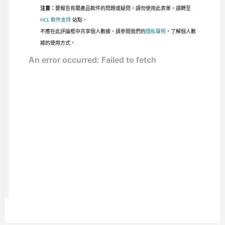
注意：
要報告有關產品軟件的問題或疑問，請勿使用此表單。請轉至
HCL 軟件支持
站點。
不應在此評論框中共享個人數據。請參閱我們的
隱私聲明
，了解個人數
據的使用方式。