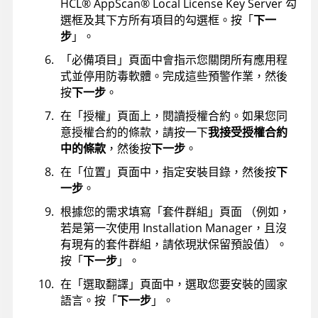
HCL
®
AppScan
®
Local License Key Server
勾
選框及其下方所有項目的勾選框。按「
下一
步
」。
「必備項目」頁面中會指示您關閉所有應用程
式並停用防毒軟體。完成這些預警作業，然後
按
下一步
。
在「授權」頁面上，閱讀授權合約。如果您同
意授權合約的條款，請按一下
我接受授權合約
中的條款
，然後按
下一步
。
在「位置」頁面中，指定安裝目錄，然後按
下
一步
。
根據您的需求填寫「套件群組」頁面 （例如，
若是第一次使用
Installation Manager
，且沒
有現有的套件群組，請依現狀保留預設值）。
按「
下一步
」。
在「選取翻譯」頁面中，選取您要安裝的國家
語言。按「
下一步
」。