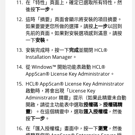
在「特性」頁面上，確定已選取所有特性，然
後按
下一步
。
這時「摘要」頁面會顯示將安裝的項目摘要。
如果要變更您所做的選擇，請按
上一步
以回到
先前的頁面。如果對安裝選項感到滿意，請按
一下
安裝
。
安裝完成時，按一下
完成
並關閉
HCL
®
Installation Manager
。
從
Windows
™
開始功能表啟動
HCL
®
AppScan
®
License Key Administrator
。
HCL
®
AppScan
®
License Key Administrator
啟動時，將會出現「License Key
Administrator 精靈」提示（如果此精靈未自動
開啟，請從主功能表中選取
授權碼
>
授權碼精
靈
）。在這個精靈中，選取
匯入授權檔
，然後
按
下一步
。
在「匯入授權檔」畫面中，按一下
瀏覽
，然後