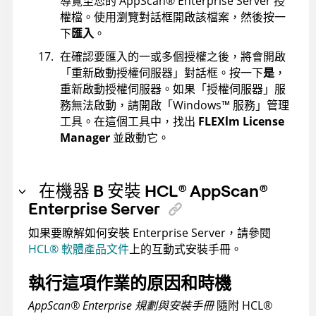
導覽至您的
AppScan
®
Enterprise Server
授
權檔。使用瀏覽對話框開啟該檔案，然後按一
下
匯入
。
在確認要匯入的一或多個授權之後，將會開啟
「重新啟動授權伺服器」對話框。按一下
是
，
重新啟動授權伺服器。如果「授權伺服器」服
務無法啟動，請開啟「
Windows
™
服務」管理
工具。在這個工具中，找出
FLEXlm License
Manager
並啟動它。
在機器 B 安裝
HCL
®
AppScan
®
Enterprise Server
如果要瞭解如何安裝
Enterprise Server
，請參閱
HCL
®
軟體產品文件
上的互動式安裝手冊。
執行這項作業的原因和時機
AppScan
®
Enterprise 規劃與安裝手冊
隨附
HCL
®