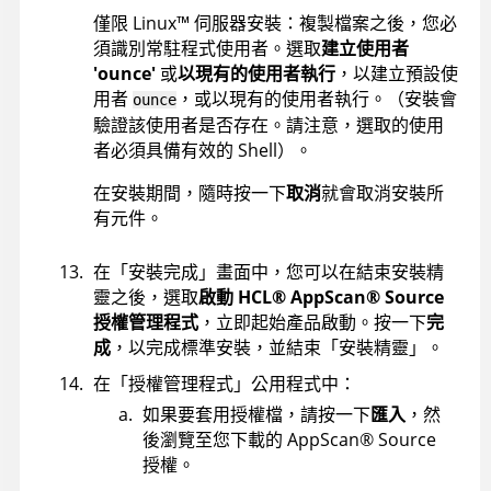
僅限
Linux
™
伺服器安裝：複製檔案之後，您必
須識別常駐程式使用者。選取
建立使用者
'ounce'
或
以現有的使用者執行
，以建立預設使
用者
，或以現有的使用者執行。（安裝會
ounce
驗證該使用者是否存在。請注意，選取的使用
者必須具備有效的 Shell）。
在安裝期間，隨時按一下
取消
就會取消安裝所
有元件。
在「安裝完成」畫面中，您可以在結束安裝精
靈之後，選取
啟動
HCL
®
AppScan
®
Source
授權管理程式
，立即起始產品啟動。按一下
完
成
，以完成標準安裝，並結束「安裝精靈」。
在「授權管理程式」公用程式中：
如果要套用授權檔，請按一下
匯入
，然
後瀏覽至您下載的
AppScan
®
Source
授權。