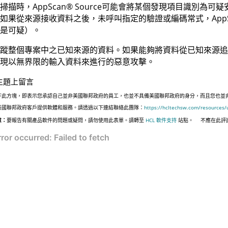
掃描時，
AppScan
®
Source
可能會將某個發現項目識別為可疑
如果從來源接收資料之後，未呼叫指定的驗證或編碼常式，
App
是可疑）。
蹤整個專案中之已知來源的資料。如果能夠將資料從已知來源追
現以無界限的輸入資料來進行的惡意攻擊。
主題上留言
下此方塊，即表示您承認自己並非美國聯邦政府的員工，也並不具備美國聯邦政府的身分，而且您也並非遵照美國
美國聯邦政府客戶提供軟體和服務。請透過以下連結聯絡此團隊：
https://hcltechsw.com/resources/
意：
要報告有關產品軟件的問題或疑問，請勿使用此表單。請轉至
HCL 軟件支持
站點。
不應在此評