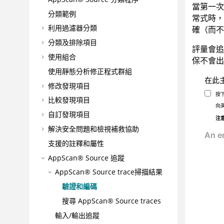
當第一次
分類範例
常式時，
利用過濾器分類
確（而不
分類及排除項目
評量會追
使用組合
保不會出
使用靜態分析修正程式群組
在此
修改發現項目
按
比較發現項目
向
自訂發現項目
注
解決安全問題和檢視補救協助
支援的註釋和屬性
AppScan® Source
追蹤
AppScan® Source trace
掃描結果
驗證和編碼
搜尋
AppScan® Source traces
輸入/輸出追蹤