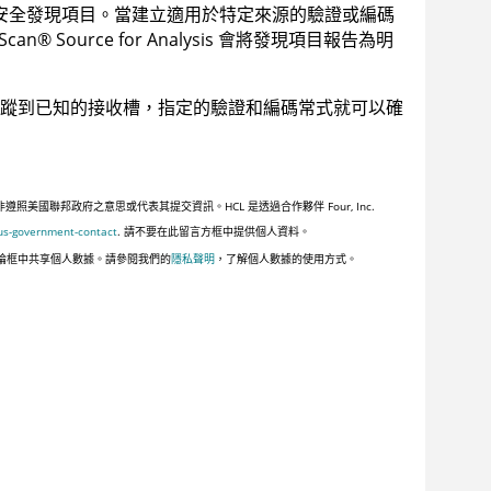
安全發現項目。當建立適用於特定來源的驗證或編碼
Scan
®
Source for Analysis
會將發現項目報告為明
蹤到已知的接收槽，指定的驗證和編碼常式就可以確
聯邦政府之意思或代表其提交資訊。HCL 是透過合作夥伴 Four, Inc.
us-government-contact
. 請不要在此留言方框中提供個人資料。
論框中共享個人數據。請參閱我們的
隱私聲明
，了解個人數據的使用方式。