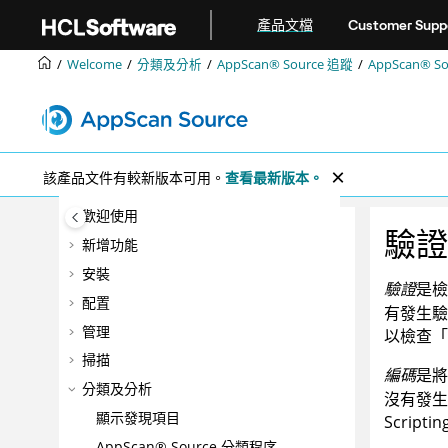
跳转到主要内容
產品文檔
Customer Supp
Welcome
分類及分析
AppScan® Source
追蹤
AppScan® Sou
該產品文件有較新版本可用。
查看最新版本。
歡迎使用
驗證
新增功能
安裝
驗證
是檢
配置
有發生驗
管理
以檢查「
掃描
編碼
是將
分類及分析
沒有發生
顯示發現項目
Scri
AppScan® Source
分類程序