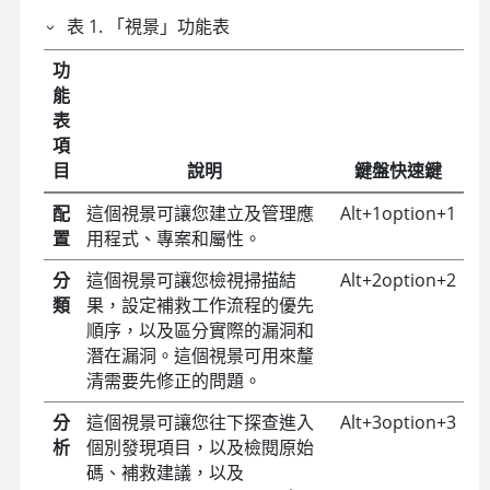
表
1
.
「視景」功能表
功
能
表
項
目
說明
鍵盤快速鍵
配
這個視景可讓您建立及管理應
Alt+1
option+1
置
用程式、專案和屬性。
分
這個視景可讓您檢視掃描結
Alt+2
option+2
類
果，設定補救工作流程的優先
順序，以及區分實際的漏洞和
潛在漏洞。這個視景可用來釐
清需要先修正的問題。
分
這個視景可讓您往下探查進入
Alt+3
option+3
析
個別發現項目，以及檢閱原始
碼、補救建議，以及