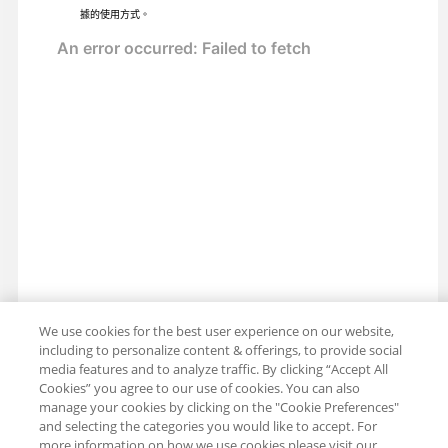
據的使用方式。
We use cookies for the best user experience on our website,
including to personalize content & offerings, to provide social
media features and to analyze traffic. By clicking “Accept All
Cookies” you agree to our use of cookies. You can also
分享：電子郵件
推特
manage your cookies by clicking on the "Cookie Preferences"
and selecting the categories you would like to accept. For
免責聲明
隱私
使用條款
more information on how we use cookies please visit our