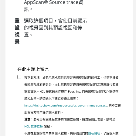
AppScan
®
Source trace
資
訊。
重
選取這個項目，會使目前顯示
設
的視景回到其預設視圖和佈
視
置。
景
在此主題上留言
按下此方塊，即表示您承認自己並非美國聯邦政府的員工，也並不具備
美國聯邦政府的身分，而且您也並非遵照美國聯邦政府之意思或代表其
提交資訊。HCL 是透過合作夥伴 Four, Inc. 向美國聯邦政府客戶提供軟
體和服務。請透過以下連結聯絡此團隊：
https://hcltechsw.com/resources/us-government-contact
. 請不要在
此留言方框中提供個人資料。
注意：
要報告有關產品軟件的問題或疑問，請勿使用此表單。請轉至
HCL 軟件支持
站點。
不應在此評論框中共享個人數據。請參閱我們的
隱私聲明
，了解個人數