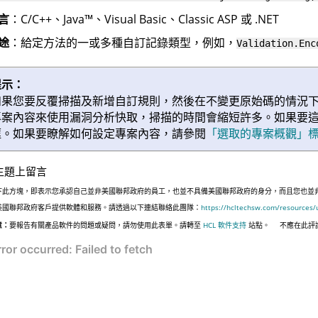
言
：C/C++、
Java
™
、Visual Basic、Classic ASP 或 .NET
途
：給定方法的一或多種自訂記錄類型，例如，
Validation.Enc
提示：
如果您要反覆掃描及新增自訂規則，然後在不變更原始碼的情況
專案內容來使用漏洞分析快取，掃描的時間會縮短許多。如果要
框。如果要瞭解如何設定專案內容，請參閱
「選取的專案概觀」
主題上留言
下此方塊，即表示您承認自己並非美國聯邦政府的員工，也並不具備美國聯邦政府的身分，而且您也並非遵照美國
美國聯邦政府客戶提供軟體和服務。請透過以下連結聯絡此團隊：
https://hcltechsw.com/resources/
意：
要報告有關產品軟件的問題或疑問，請勿使用此表單。請轉至
HCL 軟件支持
站點。
不應在此評