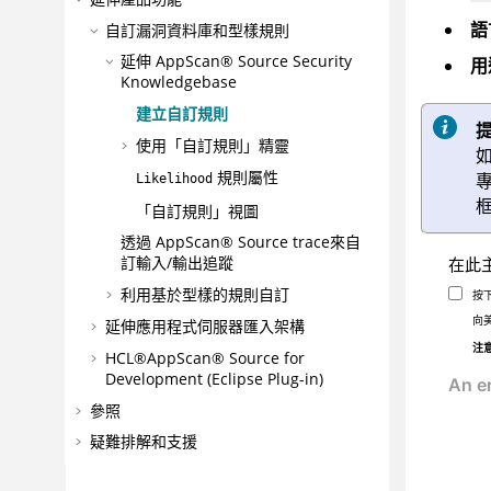
語
自訂漏洞資料庫和型樣規則
延伸
AppScan® Source Security
用
Knowledgebase
建立自訂規則
使用「自訂規則」精靈
規則屬性
Likelihood
「自訂規則」視圖
透過
AppScan® Source trace
來自
訂輸入/輸出追蹤
在此
利用基於型樣的規則自訂
按
向
延伸應用程式伺服器匯入架構
注
HCL®AppScan® Source for
Development (Eclipse Plug-in)
參照
疑難排解和支援