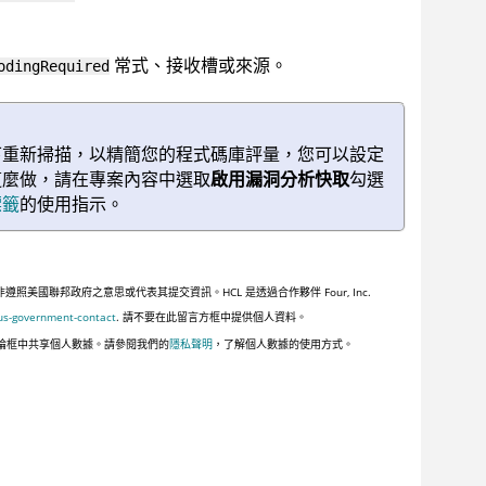
常式、接收槽或來源。
odingRequired
下重新掃描，以精簡您的程式碼庫評量，您可以設定
這麼做，請在專案內容中選取
啟用漏洞分析快取
勾選
標籤
的使用指示。
聯邦政府之意思或代表其提交資訊。HCL 是透過合作夥伴 Four, Inc.
us-government-contact
. 請不要在此留言方框中提供個人資料。
論框中共享個人數據。請參閱我們的
隱私聲明
，了解個人數據的使用方式。