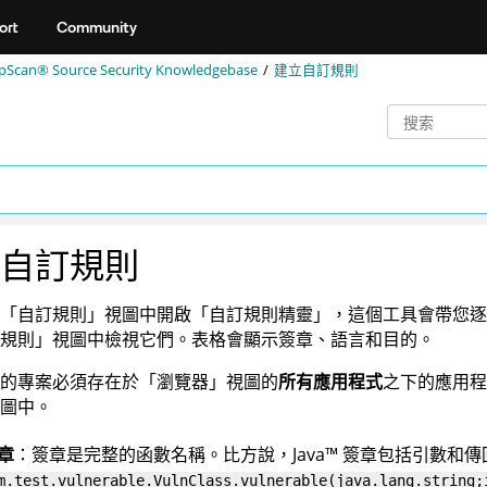
ort
Community
pScan® Source Security Knowledgebase
建立自訂規則
自訂規則
「自訂規則」視圖中開啟「自訂規則精靈」，這個工具會帶您逐
規則」視圖中檢視它們。表格會顯示簽章、語言和目的。
的專案必須存在於「瀏覽器」視圖的
所有應用程式
之下的應用程
圖中。
章
：簽章是完整的函數名稱。比方說，
Java
™
簽章包括引數和傳
m.test.vulnerable.VulnClass.vulnerable(java.lang.string;