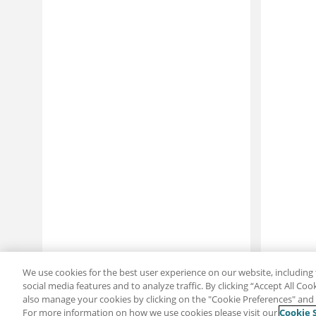
We use cookies for the best user experience on our website, including 
social media features and to analyze traffic. By clicking “Accept All Co
also manage your cookies by clicking on the "Cookie Preferences" and s
For more information on how we use cookies please visit our
Cookie 
分享：電子郵件
推特