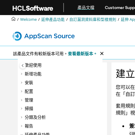
跳转到主要内容
產品文檔
Customer Supp
Welcome
延伸產品功能
自訂漏洞資料庫和型樣規則
延伸
Ap
該產品文件有較新版本可用。
查看最新版本。
歡迎使用
建立
新增功能
安裝
您可以在
配置
在「自訂
管理
套用規則
掃描
規則」視
分類及分析
簽
報告
co
延伸產品功能