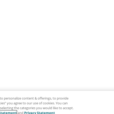
to personalize content & offerings, to provide
okies” you agree to our use of cookies. You can
electing the categories you would like to accept.
Statement
and
Privacy Statement
免責聲