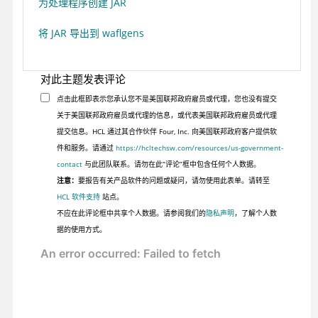
为处理程序创建 JAR
将 JAR 导出到 waflgens
对此主题发表评论
点击此框即表示您承认您不是美国联邦政府雇员或代理，您也没有提交
关于美国联邦政府雇员或代理的信息，或代表美国联邦政府雇员或代理
提交信息。HCL 通过其合作伙伴 Four, Inc. 向美国联邦政府客户提供软
件和服务。请通过
https://hcltechsw.com/resources/us-government-
contact
与此团队联系。请勿在此“评论”框中包含任何个人数据。
注意：
要报告有关产品软件的问题或疑问，请勿使用此表单。请转至
HCL 软件支持
站点。
不应在此评论框中共享个人数据。请参阅我们的
隐私声明
，了解个人数
据的使用方式。