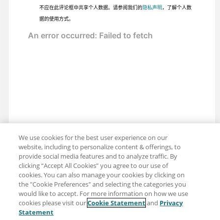
不应在此评论框中共享个人数据。请参阅我们的
隐私声明
，了解个人数
据的使用方式。
We use cookies for the best user experience on our
website, including to personalize content & offerings, to
provide social media features and to analyze traffic. By
clicking “Accept All Cookies” you agree to our use of
cookies. You can also manage your cookies by clicking on
the "Cookie Preferences" and selecting the categories you
would like to accept. For more information on how we use
cookies please visit our
Cookie Statement
and
Privacy
分享：电子邮件
推特
Statement