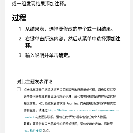
或一组发现结果添加注释。
过程
从结果表，选择要修改的单个或一组结果。
右键单击所选内容，然后从菜单中选择
添加注
释
。
输入说明并单击
确定
。
对此主题发表评论
点击此框即表示您承认您不是美国联邦政府雇员或代理，您也没有提交
关于美国联邦政府雇员或代理的信息，或代表美国联邦政府雇员或代理
提交信息。HCL 通过其合作伙伴 Four, Inc. 向美国联邦政府客户提供软
件和服务。请通过
https://hcltechsw.com/resources/us-government-
contact
与此团队联系。请勿在此“评论”框中包含任何个人数据。
注意：
要报告有关产品软件的问题或疑问，请勿使用此表单。请转至
HCL 软件支持
站点。