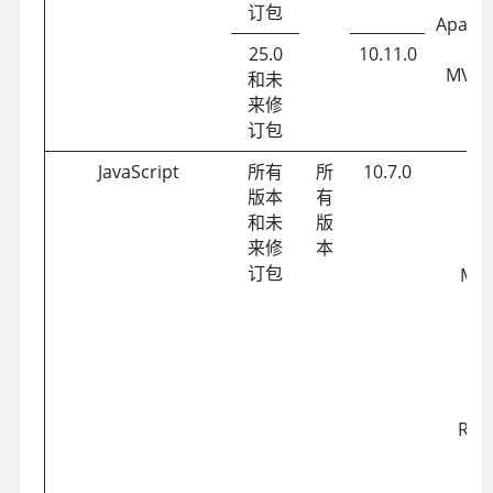
订包
Apache
2 
25.0
10.11.0
MVC（
和未
来修
订包
JavaScript
所有
所
10.7.0
版本
有
和未
版
J
来修
本
订包
Moo
A
An
R
Reac