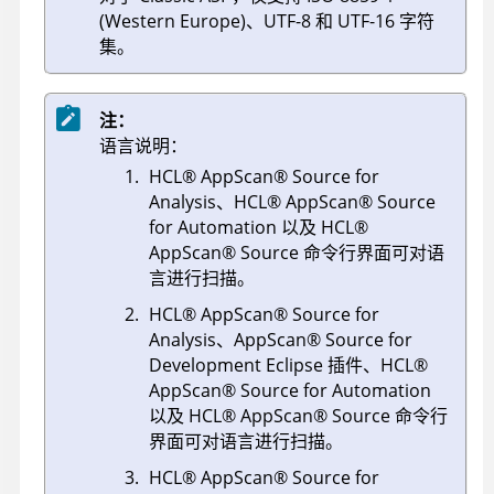
(Western Europe)、UTF-8 和 UTF-16 字符
集。
注：
语言说明：
HCL
®
AppScan
®
Source for
Analysis
、HCL® AppScan® Source
for Automation 以及
HCL
®
AppScan
®
Source
命令行界面可对语
言进行扫描。
HCL® AppScan® Source for
Analysis、AppScan® Source for
Development Eclipse 插件、HCL®
AppScan® Source for Automation
以及 HCL® AppScan® Source 命令行
界面可对语言进行扫描。
HCL® AppScan® Source for