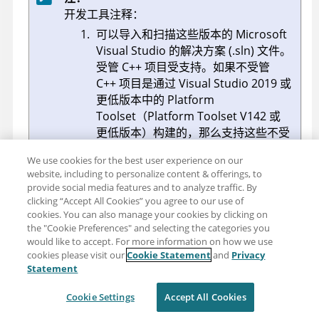
开发工具注释：
可以导入和扫描这些版本的 Microsoft
Visual Studio 的解决方案 (.sln) 文件。
受管 C++ 项目受支持。如果不受管
C++ 项目是通过 Visual Studio 2019 或
更低版本中的 Platform
Toolset（Platform Toolset V142 或
更低版本）构建的，那么支持这些不受
管 C++ 项目。不支持 C++ Accelerated
We use cookies for the best user experience on our
Massive Parallelism (C++ AMP) 语言
website, including to personalize content & offerings, to
扩展。不支持使用 Windows Driver
provide social media features and to analyze traffic. By
Kit (WDK) 的应用程序。
clicking “Accept All Cookies” you agree to our use of
cookies. You can also manage your cookies by clicking on
不支持 C++ Accelerated Massive
the "Cookie Preferences" and selecting the categories you
Parallelism (C++ AMP) 语言扩展。
would like to accept. For more information on how we use
HCL® AppScan® Source 支持 Visual
cookies please visit our
Cookie Statement
and
Privacy
Statement
Studio 2015、2017 和 2019 的 C++14
语言标准模式 (/std:c++14)。HCL®
Cookie Settings
Accept All Cookies
AppScan® Source 支持 Visual Studio