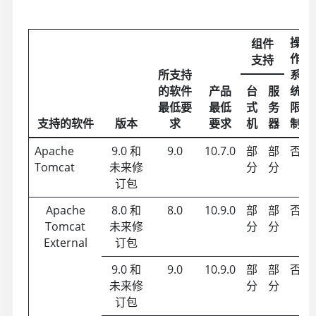
操
组件
作
支持
所支持
系
的软件
产品
台
服
统
最低要
最低
式
务
限
支持的软件
版本
求
要求
机
器
制
Apache
9.0 和
9.0
10.7.0
部
部
否
Tomcat
未来修
分
分
订包
Apache
8.0 和
8.0
10.9.0
部
部
否
Tomcat
未来修
分
分
External
订包
9.0 和
9.0
10.9.0
部
部
否
未来修
分
分
订包