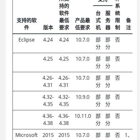
持的
系
软件
台
服
统
支持的软
最低
产品最
式
务
限
备
件
版本
要求
低要求
机
器
制
注
Eclipse
4.24
4.24
10.7.0
部
部
否
分
分
4.25
4.25
10.7.0
部
部
否
分
分
4.26-
4.26-
10.7.0
部
部
否
4.31
4.31
分
分
4.32-
4.32-
10.9.0
部
部
否
4.35
4.35
分
分
4.36-
4.36-
10.11.0
部
部
否
4.38
4.38
分
分
Microsoft
2015
2015
10.7.0
部
部
否
1、