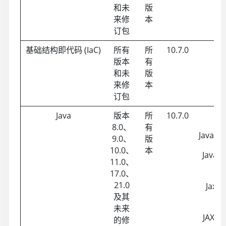
和未
版
来修
本
订包
基础结构即代码 (IaC)
所有
所
10.7.0
版本
有
和未
版
来修
本
订包
Java
版本
所
10.7.0
Ent
8.0、
有
JavaBea
9.0、
版
10.0、
本
JavaSe
11.0、
(
17.0、
21.0
Jax -
及其
未来
JAX-WS
的修