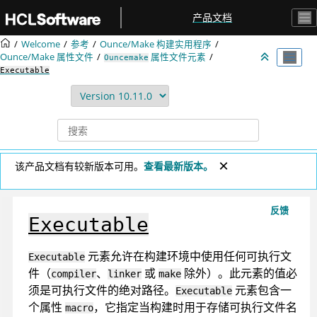
跳转到主要内容
产品文档
Welcome
参考
Ounce/Make 构建实用程序
Ounce/Make 属性文件
属性文件元素
Ouncemake
Executable
该产品文档有较新版本可用。
查看最新版本。
反馈
Executable
元素允许在构建环境中使用任何可执行文
Executable
件（
、
或
除外）。此元素的值必
compiler
linker
make
须是可执行文件的绝对路径。
元素包含一
Executable
个属性
，它指定当构建时用于存储可执行文件名
macro