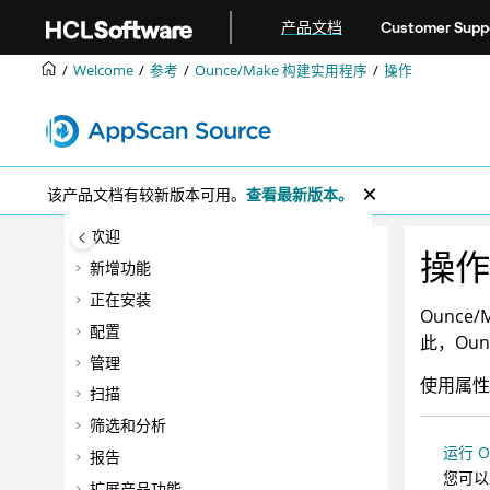
跳转到主要内容
产品文档
Customer Supp
Welcome
参考
Ounce/Make 构建实用程序
操作
该产品文档有较新版本可用。
查看最新版本。
欢迎
操作
新增功能
正在安装
Ounce/
配置
此，Ou
管理
使用属性
扫描
筛选和分析
运行 O
报告
您可以
扩展产品功能