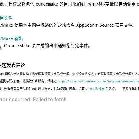
此，建议您将包含
的目录添加到
环境变量以启动调用
ouncemake
PATH
目文件
ce/Make 使用本主题中概述的约定来命名
AppScan
®
Source
项目文件。
e/Make 输出
，Ounce/Make 会生成输出来通知您特定事件。
主题发表评论
击此框即表示您承认您不是美国联邦政府雇员或代理，您也没有提交关于美国联邦政府雇员或代理的信息，或代表
美国联邦政府客户提供软件和服务。请通过
https://hcltechsw.com/resources/us-government-conta
意：
要报告有关产品软件的问题或疑问，请勿使用此表单。请转至
HCL 软件支持
站点。
不应在此评