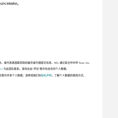
。
ouncemake
美国联邦政府雇员或代理提交信息。HCL 通过其合作伙伴 Four, Inc.
ct
与此团队联系。请勿在此“评论”框中包含任何个人数据。
论框中共享个人数据。请参阅我们的
隐私声明
，了解个人数据的使用方式。