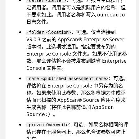
-caller <caller>
定调用者。调用者可以是实际用户的名称，但
不要求如此。调用者名称将写入
ounceauto
日志文件。
：可选。仅当连接到
-folder <location>
V9.0.3 之前的
AppScan
®
Enterprise Server
版本时，此选项才适用。指定要发布到的
Enterprise Console
文件夹。如果不使用该参
数，那么评估将不会被发布到缺省
Enterprise
Console
文件夹。
：可选。
-name <published_assessment_name>
评估将在
Enterprise Console
中另存为的名
称。如果未使用此参数，那么将根据为生成评
估而已扫描的
AppScan
®
Source
应用程序来
生成名称（将在此名称前追加
AppScan
）。
Source:
：可选。如果名称相同的评
-preventOverwrite
估已存在于服务器上，那么包含该参数可防止
发布。