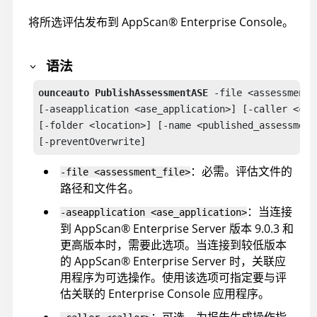
将所选评估发布到
AppScan
®
Enterprise Console
。
语法
ounceauto PublishAssessmentASE
 -file <assessment_f
[-aseapplication <ase_application>] [-caller <call
[-folder <location>] [-name <published_assessment_
[-preventOverwrite]
：必需。评估文件的
-file <assessment_file>
路径和文件名。
：当连接
-aseapplication <ase_application>
到
AppScan
®
Enterprise Server
版本 9.0.3 和
更高版本时，需要此选项。当连接到较低版本
的
AppScan
®
Enterprise Server
时，关联应
用程序为可选操作。使用该选项可指定要与评
估关联的
Enterprise Console
应用程序。
：可选。为报告生成操作指