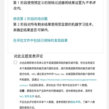
第 1 阶段使用预定义的排除过滤器将结果设置为
不考虑
在内
。
修改第 2 阶段的培训集
第 2 阶段对所有剩余结果使用受监督的机器学习技术，
来确定结果是否
可操作
。
在评估文件中包括已排除的发现结果
对此主题发表评论
点击此框即表示您承认您不是美国联邦政府雇员或代理，您也没有提交
关于美国联邦政府雇员或代理的信息，或代表美国联邦政府雇员或代理
提交信息。HCL 通过其合作伙伴 Four, Inc. 向美国联邦政府客户提供软
件和服务。请通过
https://hcltechsw.com/resources/us-government-
contact
与此团队联系。请勿在此“评论”框中包含任何个人数据。
注意：
要报告有关产品软件的问题或疑问，请勿使用此表单。请转至
HCL 软件支持
站点。
不应在此评论框中共享个人数据。请参阅我们的
隐私声明
，了解个人数
据的使用方式。