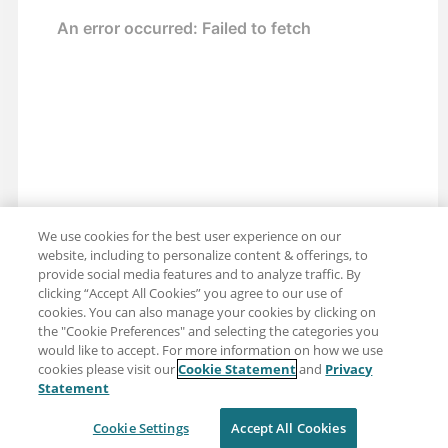
We use cookies for the best user experience on our
website, including to personalize content & offerings, to
provide social media features and to analyze traffic. By
clicking “Accept All Cookies” you agree to our use of
cookies. You can also manage your cookies by clicking on
the "Cookie Preferences" and selecting the categories you
would like to accept. For more information on how we use
cookies please visit our
Cookie Statement
and
Privacy
分享：电子邮件
推特
Statement
免责声明
隐私
使用条款
Cookie Settings
Accept All Cookies
Cookie Settings