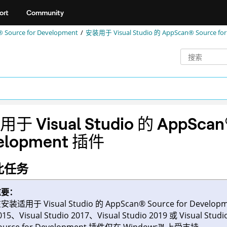
ort
Community
 Source for Development
安装用于 Visual Studio 的
AppScan® Source fo
于 Visual Studio 的
AppScan
elopment
插件
此任务
重要：
安装适用于 Visual Studio 的
AppScan
®
Source for Develop
015、Visual Studio 2017、Visual Studio 2019 或 Visual Stu