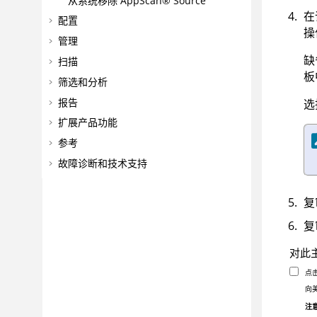
从系统移除
AppScan® Source
在
配置
操
管理
缺
扫描
板
筛选和分析
报告
选
扩展产品功能
参考
故障诊断和技术支持
复
复
对此
点
向
注