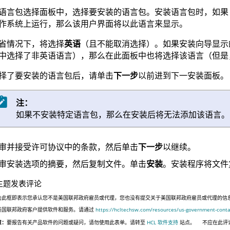
语言包选择面板中，选择要安装的语言包。安装语言包时，如
作系统上运行，那么该用户界面将以此语言来显示。
省情况下，将选择
英语
（且不能取消选择）。如果安装向导显示
中选择了非英语语言），那么在此面板中也将选择该语言（但是
择了要安装的语言包后，请单击
下一步
以前进到下一安装面板。
注：
如果不安装特定语言包，那么在安装后将无法添加该语言。
审并接受许可协议中的条款，然后单击
下一步
以继续。
审安装选项的摘要，然后复制文件。单击
安装
。安装程序将文件
主题发表评论
击此框即表示您承认您不是美国联邦政府雇员或代理，您也没有提交关于美国联邦政府雇员或代理的信息，或代表
美国联邦政府客户提供软件和服务。请通过
https://hcltechsw.com/resources/us-government-conta
意：
要报告有关产品软件的问题或疑问，请勿使用此表单。请转至
HCL 软件支持
站点。
不应在此评