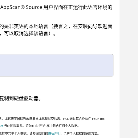
果
AppScan
®
Source
用户界面在正运行此语言环境的
的是非英语的本地语言（换言之，在安装向导欢迎面
，可以取消选择该语言）。
复制到硬盘驱动器。
美国联邦政府雇员或代理提交信息。HCL 通过其合作伙伴 Four, Inc.
ct
与此团队联系。请勿在此“评论”框中包含任何个人数据。
论框中共享个人数据。请参阅我们的
隐私声明
，了解个人数据的使用方式。