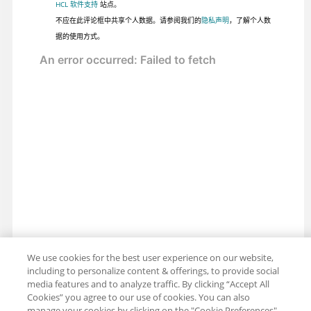
HCL 软件支持
站点。
不应在此评论框中共享个人数据。请参阅我们的
隐私声明
，了解个人数
据的使用方式。
We use cookies for the best user experience on our website,
including to personalize content & offerings, to provide social
media features and to analyze traffic. By clicking “Accept All
Cookies” you agree to our use of cookies. You can also
分享：电子邮件
推特
manage your cookies by clicking on the "Cookie Preferences"