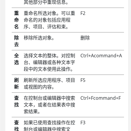
其他部分中重现信息。
重
重命名所选对象。可以重
F2
命
命名的对象包括应用程
名
序、项目、评估和束。
除
移除所选对象。
删除
去
全
选择文本的整体。对控制
Ctrl+A
command+A
选
台、编辑器或各种文本字
段中的文本使用此操作。
刷
刷新所选应用程序、项目
F5
新
或视图的内容。
查
在控制台或编辑器中搜索
Ctrl+F
command+F
找
文本，或者在结果表中搜
索结果。
查
如果已使用查找操作在控
F3
找
制台或编辑器中搜索文