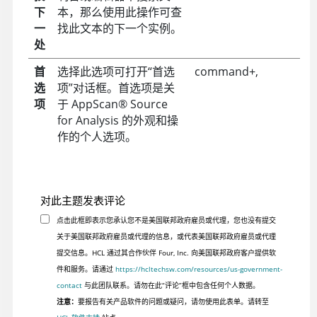
下
本，那么使用此操作可查
一
找此文本的下一个实例。
处
首
选择此选项可打开“首选
command+,
选
项”对话框。首选项是关
项
于
AppScan
®
Source
for Analysis
的外观和操
作的个人选项。
对此主题发表评论
点击此框即表示您承认您不是美国联邦政府雇员或代理，您也没有提交
关于美国联邦政府雇员或代理的信息，或代表美国联邦政府雇员或代理
提交信息。HCL 通过其合作伙伴 Four, Inc. 向美国联邦政府客户提供软
件和服务。请通过
https://hcltechsw.com/resources/us-government-
contact
与此团队联系。请勿在此“评论”框中包含任何个人数据。
注意：
要报告有关产品软件的问题或疑问，请勿使用此表单。请转至