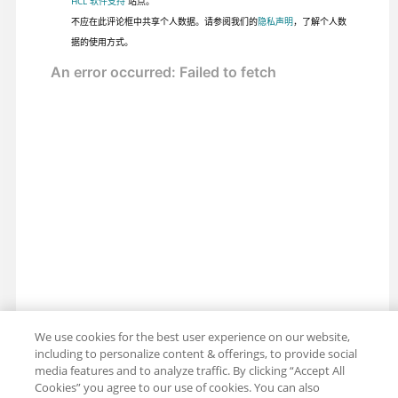
HCL 软件支持
站点。
不应在此评论框中共享个人数据。请参阅我们的
隐私声明
，了解个人数
据的使用方式。
We use cookies for the best user experience on our website,
including to personalize content & offerings, to provide social
media features and to analyze traffic. By clicking “Accept All
分享：电子邮件
推特
Cookies” you agree to our use of cookies. You can also