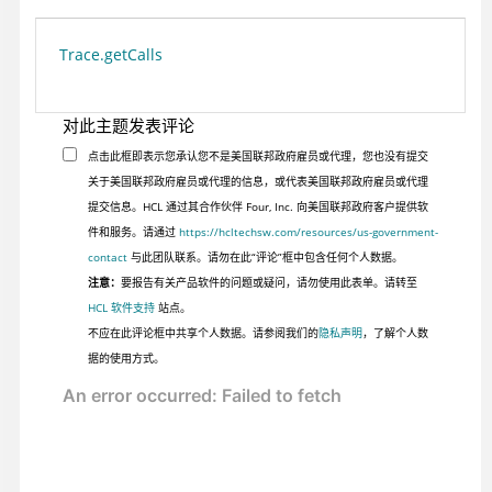
Trace.getCalls
对此主题发表评论
点击此框即表示您承认您不是美国联邦政府雇员或代理，您也没有提交
关于美国联邦政府雇员或代理的信息，或代表美国联邦政府雇员或代理
提交信息。HCL 通过其合作伙伴 Four, Inc. 向美国联邦政府客户提供软
件和服务。请通过
https://hcltechsw.com/resources/us-government-
contact
与此团队联系。请勿在此“评论”框中包含任何个人数据。
注意：
要报告有关产品软件的问题或疑问，请勿使用此表单。请转至
HCL 软件支持
站点。
不应在此评论框中共享个人数据。请参阅我们的
隐私声明
，了解个人数
据的使用方式。