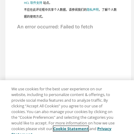
HCL 软件支持
站点。
不应在此评论框中共享个人数据。请参阅我们的
隐私声明
，了解个人数
据的使用方式。
We use cookies for the best user experience on our
website, including to personalize content & offerings, to
provide social media features and to analyze traffic. By
clicking “Accept All Cookies” you agree to our use of
cookies. You can also manage your cookies by clicking on
the "Cookie Preferences" and selecting the categories you
would like to accept. For more information on how we use
cookies please visit our
Cookie Statement
and
Privacy
分享：电子邮件
推特