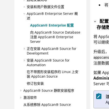
安装和用户数据文件位置
AppScan® Enterprise Server
概
述
配
AppScan® Enterprise
配置
存储
向
AppScan® Source Database
将
AppS
注册
AppScan® Enterprise
Server
可以继续使
正在安装
AppScan® Source for
升级后
Development
appscans
安装
AppScan® Source for
注册数据
Automation
在不带图形安装程序的 Linux 上安
如果
Ap
装 AppScan Source
Adminis
Server
修订包安装
AppScan® Source
静默安装程序
激活软件
A
从系统移除
AppScan® Source