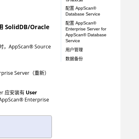
配置
AppScan
®
Database Service
配置
AppScan
®
SolidDB/Oracle
Enterprise Server
for
AppScan
®
Database
Service
本时，
AppScan
®
Source
用户管理
数据备份
prise Server
（重新）
er
应安装有
User
AppScan
®
Enterprise