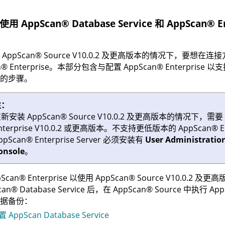
成使用
AppScan
®
Database Service
和
AppScan
®
E
装
AppScan
®
Source
V10.0.2 及更高版本的情况下，要想在连
n
®
Enterprise
。本部分包含与配置
AppScan
®
Enterprise
以支
的步骤。
注：
在新安装
AppScan
®
Source
V10.0.2 及更高版本的情况下，需要
nterprise
V10.0.2 或更高版本。不支持更低版本的
AppScan
®
E
ppScan
®
Enterprise Server
必须安装有
User Administratio
onsole
。
pScan
®
Enterprise
以使用
AppScan
®
Source
V10.0.2 及
can
®
Database Service
后，在
AppScan
®
Source
中执行
App
据备份：
 AppScan Database Service