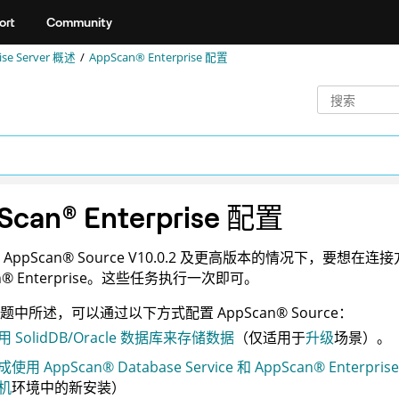
ort
Community
se Server
概述
AppScan® Enterprise
配置
Scan
®
Enterprise
配置
装
AppScan
®
Source
V10.0.2 及更高版本的情况下，要想在连
n
®
Enterprise
。这些任务执行一次即可。
题中所述，可以通过以下方式配置
AppScan
®
Source
：
用 SolidDB/Oracle 数据库来存储数据
（仅适用于
升级
场景）。
成使用
AppScan
®
Database Service
和
AppScan
®
Enterprise
机
环境中的新安装）