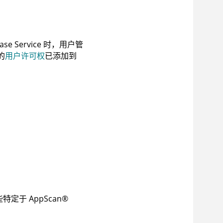
se Service
时，用户管
的
用户许可权
已添加到
些特定于
AppScan
®