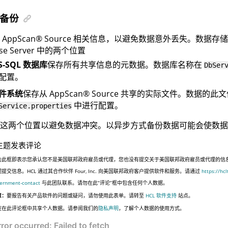
备份
份
AppScan
®
Source
相关信息，以避免数据意外丢失。数据存
se Server
中的两个位置
S-SQL 数据库
保存所有共享信息的元数据。数据库名称在
DbSer
配置。
件系统
保存从
AppScan
®
Source
共享的实际文件。数据的此文
中进行配置。
Service.properties
这两个位置以避免数据冲突。以异步方式备份数据可能会使数据
主题发表评论
击此框即表示您承认您不是美国联邦政府雇员或代理，您也没有提交关于美国联邦政府雇员或代理的信
提交信息。HCL 通过其合作伙伴 Four, Inc. 向美国联邦政府客户提供软件和服务。请通过
https://hc
ernment-contact
与此团队联系。请勿在此“评论”框中包含任何个人数据。
意：
要报告有关产品软件的问题或疑问，请勿使用此表单。请转至
HCL 软件支持
站点。
应在此评论框中共享个人数据。请参阅我们的
隐私声明
，了解个人数据的使用方式。