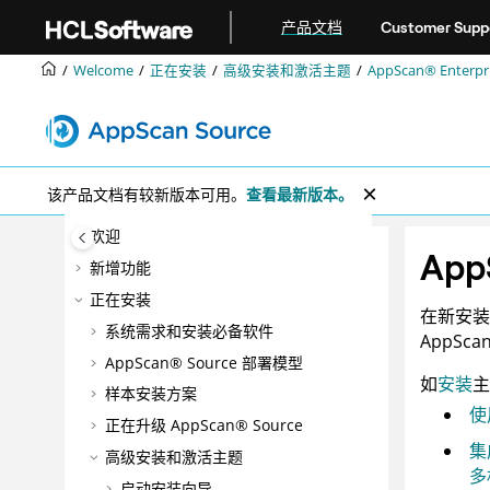
跳转到主要内容
产品文档
Customer Supp
Welcome
正在安装
高级安装和激活主题
AppScan® Enterpri
该产品文档有较新版本可用。
查看最新版本。
欢迎
App
新增功能
正在安装
在新安
系统需求和安装必备软件
AppSca
AppScan® Source
部署模型
如
安装
主
样本安装方案
使
正在升级
AppScan® Source
集
高级安装和激活主题
多
启动安装向导