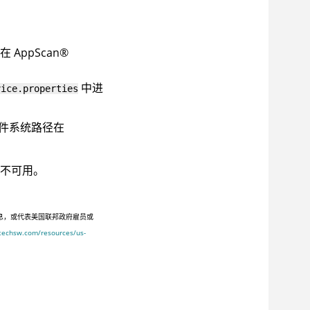
储在
AppScan
®
中进
vice.properties
件系统路径在
不可用。
息，或代表美国联邦政府雇员或
ltechsw.com/resources/us-