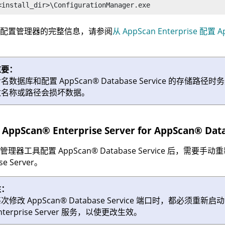
<install_dir>\ConfigurationManager.exe
配置管理器的完整信息，请参阅
从 AppScan Enterprise 配置 
重要：
命名数据库和配置
AppScan
®
Database Service
的存储路径时务
改名称或路径会损坏数据。
置
AppScan
®
Enterprise Server
for
AppScan
®
Data
置管理器工具配置
AppScan
®
Database Service
后，需要手动重
se Server
。
注：
每次修改
AppScan
®
Database Service
端口时，都必须重新启
nterprise Server
服务，以使更改生效。