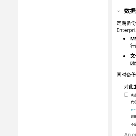
数据
定期备
Enterpri
M
行
文
Db
同时备份
对此
点
代理
gov
注
不