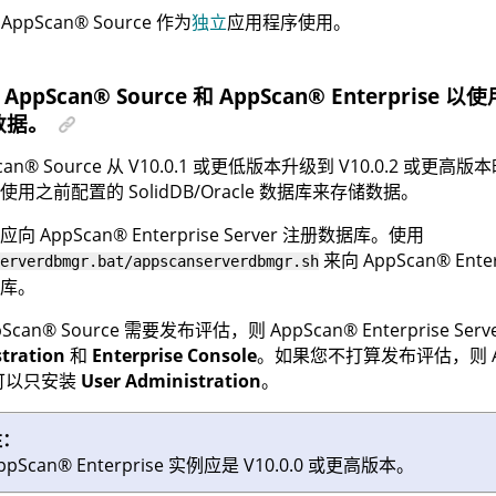
将
AppScan
®
Source
作为
独立
应用程序使用。
置
AppScan
®
Source
和
AppScan
®
Enterprise
以使用 
数据。
can
®
Source
从 V10.0.1 或更低版本升级到 V10.0.2 或更高版
用之前配置的 SolidDB/Oracle 数据库来存储数据。
，应向
AppScan
®
Enterprise Server
注册数据库。使用
来向
AppScan
®
Enter
erverdbmgr.bat/appscanserverdbmgr.sh
库。
pScan
®
Source
需要发布评估，则
AppScan
®
Enterprise Serv
tration
和
Enterprise Console
。如果您不打算发布评估，则
可以只安装
User Administration
。
注：
ppScan
®
Enterprise
实例应是 V10.0.0 或更高版本。