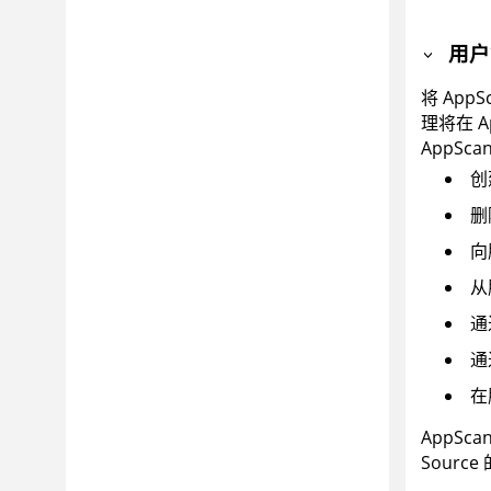
用户
将
AppS
理将在
A
AppSca
创
删
向
从
通
通
在
AppSca
Source