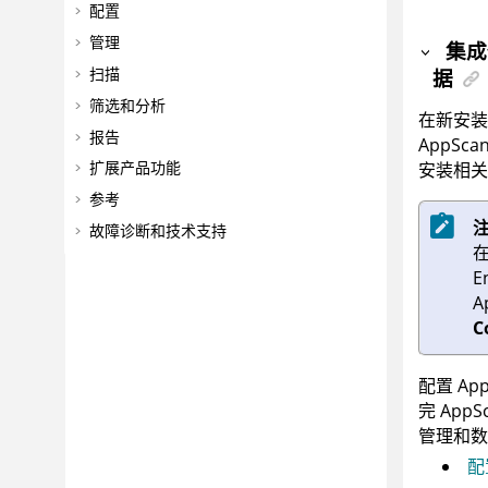
配置
管理
集
扫描
据
筛选和分析
在新安
报告
AppSca
扩展产品功能
安装相关
参考
故障诊断和技术支持
E
A
C
配置
Ap
完
AppS
管理和数
配置