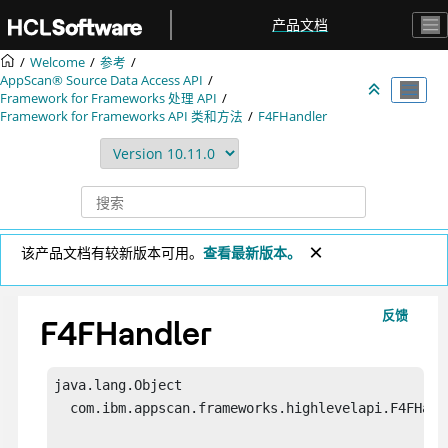
跳转到主要内容
产品文档
Welcome
参考
AppScan® Source
Data Access API
Framework for Frameworks 处理 API
Framework for Frameworks API 类和方法
F4FHandler
该产品文档有较新版本可用。
查看最新版本。
反馈
F4FHandler
java.lang.Object

  com.ibm.appscan.frameworks.highlevelapi.F4FHandl