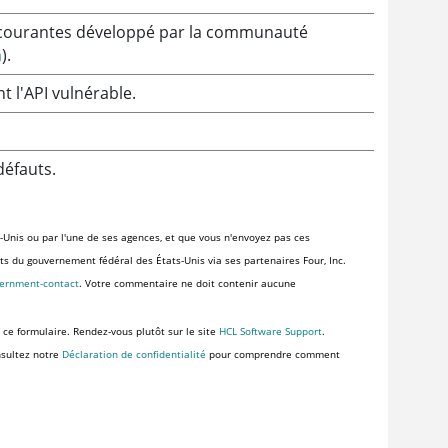
les courantes développé par la communauté
n
).
t l'API vulnérable.
défauts.
-Unis ou par l'une de ses agences, et que vous n'envoyez pas ces
ents du gouvernement fédéral des États-Unis via ses partenaires Four, Inc.
vernment-contact
. Votre commentaire ne doit contenir aucune
 ce formulaire. Rendez-vous plutôt sur le site
HCL Software Support
.
nsultez notre
Déclaration de confidentialité
pour comprendre comment