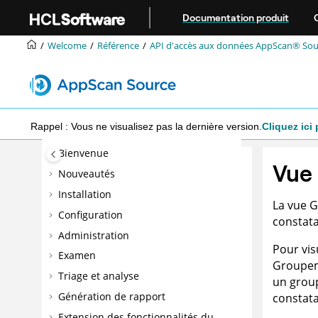
Aller au contenu principal
Documentation produit
Welcome
Référence
API d'accès aux données
AppScan® Sou
Rappel : Vous ne visualisez pas la dernière version.
Cliquez ici 
Bienvenue
Vue
Nouveautés
Installation
La vue 
Configuration
constat
Administration
Pour vis
Examen
Groupem
Triage et analyse
un grou
Génération de rapport
constat
Extension des fonctionnalités du