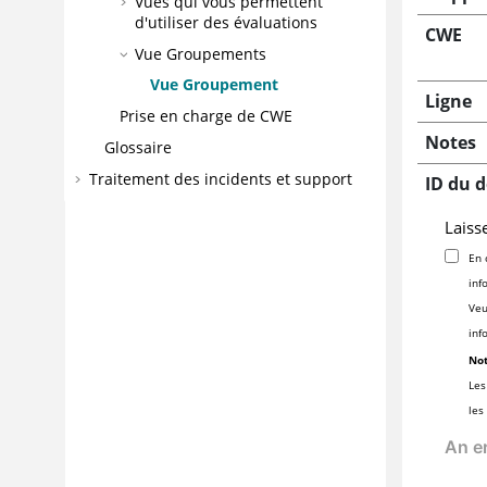
Vues qui vous permettent
d'utiliser des évaluations
CWE
Vue Groupements
Vue Groupement
Ligne
Prise en charge de CWE
Notes
Glossaire
Traitement des incidents et support
ID du 
Laiss
En 
inf
Veu
inf
Not
Les
les