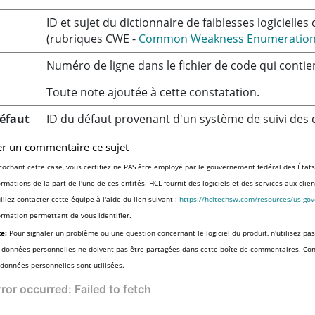
ID et sujet du dictionnaire de faiblesses logiciel
(rubriques CWE -
Common Weakness Enumeratio
Numéro de ligne dans le fichier de code qui contien
Toute note ajoutée à cette constatation.
défaut
ID du défaut provenant d'un système de suivi des 
er un commentaire ce sujet
cochant cette case, vous certifiez ne PAS être employé par le gouvernement fédéral des États
ormations de la part de l'une de ces entités. HCL fournit des logiciels et des services aux cli
illez contacter cette équipe à l'aide du lien suivant :
https://hcltechsw.com/resources/us-go
ormation permettant de vous identifier.
e:
Pour signaler un problème ou une question concernant le logiciel du produit, n'utilisez pas
 données personnelles ne doivent pas être partagées dans cette boîte de commentaires. Co
 données personnelles sont utilisées.