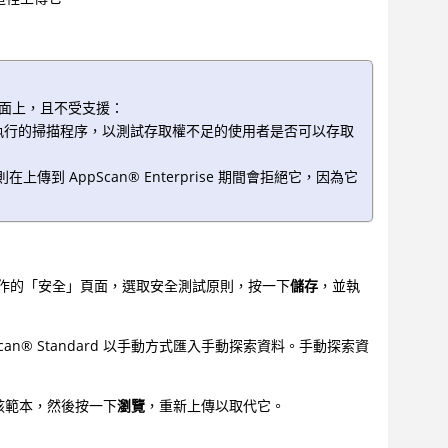
面上，且不受支援：
執行的掃描程序，以測試存取權不足的使用者是否可以存取
項，則在上傳到
AppScan
®
Enterprise 期間會拒絕它，因為它
作的「安全」頁面，選取安全測試原則，按一下
儲存
，並執
can
®
Standard 以手動方式匯入手動探索資料。手動探索資
出該範本，然後按一下
瀏覽
，重新上傳以取代它。