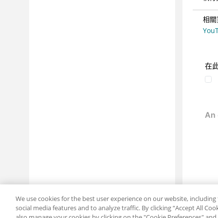
相關
You
在
We use cookies for the best user experience on our website, including 
social media features and to analyze traffic. By clicking “Accept All Co
also manage your cookies by clicking on the "Cookie Preferences" and s