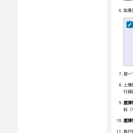
步驟 5：測量進度並展示相符性
如果
疑難排解和支援
參照
名詞解釋
按一
上傳
行掃
選擇
料（
選擇
執行