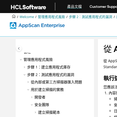
跳转到主要内容
產品文檔
Customer Suppo
正在安裝
升級與移轉
Welcome
管理應用程式風險
步驟 2：測試應用程式的漏洞
整合
DevOps
最佳作法
配置
從
管理
管理應用程式風險
從
App
Standa
步驟 1：建立應用程式庫存
步驟 2：測試應用程式的漏洞
執行
從內部或第三方掃描器匯入問題
您應該
用於建立掃描的實務
內容
開發者
安全團隊
建立掃描範本