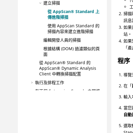
建立掃描
從 AppScan® Standard 上
掃描
傳進階掃描
訊息
使用 AppScan Standard 的
如果
掃描內容來建立進階掃描
站。
編輯開發人員的掃描
如果
「產
根據結構 (DOM) 過濾類似的頁
面
程序
從 AppScan® Standard 的
AppScan® Dynamic Analysis
Client 中轉換掃描配置
導覽
執行及排程工作
在「
在兩個 Enterprise Console 之間複
製掃描
輸入
停止工作再將它回復
當您
步驟 3：判定風險及設定漏洞優先順
自動
序
選取
步驟 4：修補風險
Sta