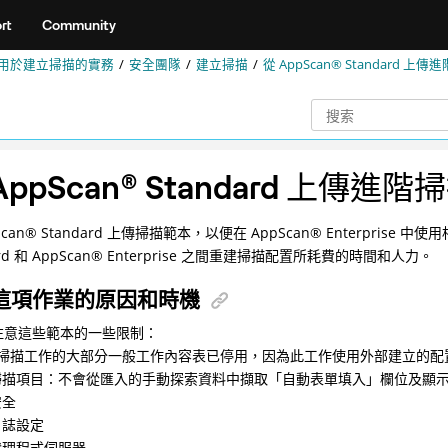
rt
Community
用於建立掃描的實務
安全團隊
建立掃描
從 AppScan® Standard 上傳
AppScan
®
Standard 上傳進階
Scan
®
Standard 上傳掃描範本，以便在
AppScan
®
Enterprise
rd 和
AppScan
®
Enterprise 之間重建掃描配置所耗費的時間和人力。
這項作業的原因和時機
注意這些範本的一些限制：
掃描工作的大部分一般工作內容表已停用，因為此工作使用外部建立的配
掃描項目：不會從匯入的手動探索資料中擷取「自動表單填入」欄位及顯
安全
日誌設定
代理程式伺服器