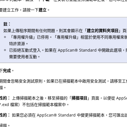
要建立工作，請按一下
建立
。
註：
如果上傳程序期間有任何問題，則其會顯示在「
建立的資料夾項目
」頁
「專用權升級」已停用。「專用權升級」相當於使用不同專用權來
特許資源。
已拒絕互動式登入。如果在
AppScan
®
Standard 中開啟此選
需要使用者互動。
下
完成
。
期間會忽略安全測試原則。如果已在掃描範本中啟用安全測試，請移至工
描。
性的：
上傳掃描範本之後，移至掃描的「
掃描項目
」頁面，以便從
AppS
*.exd 檔案）不包括在掃描範本檔案中。
性的：
如果您必須在
AppScan
®
Standard 中變更掃描範本，您可匯
掃描。