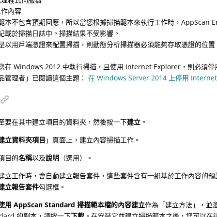
工作內容
範本不包含預期回應，所以當您根據掃描範本來執行工作時，AppScan En
記載於掃描日誌中。掃描結果不受影響。
是以用戶端憑證來配置掃描，則動態分析掃描器必須能夠存取憑證的位置
您在 Windows 2012 中執行掃描，且使用 Internet Explor
品管理者」已閱讀這個主題：
在 Windows Server 2014 上停用 Inter
至要在其中建立項目的資料夾，然後按一下
建立
。
建立資料夾項目
」頁面上，建立內容掃描工作。
項目的
名稱
以及
說明
（選用）。
建立工作時，會自動建立報告套件，這些套件含有一組基於工作內容的預
建立報告套件
勾選框。
使用 AppScan Standard 掃描範本檔的內容建立
作為「建立方法」，並瀏覽
ndard 的副本，請按一下
下載
。在安裝它並建立掃描範本之後，您可以在