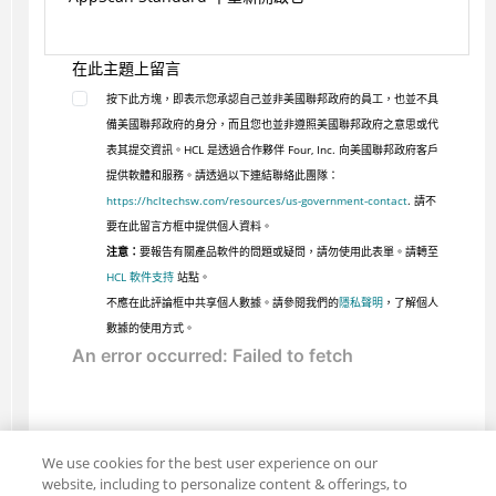
在此主題上留言
按下此方塊，即表示您承認自己並非美國聯邦政府的員工，也並不具
備美國聯邦政府的身分，而且您也並非遵照美國聯邦政府之意思或代
表其提交資訊。HCL 是透過合作夥伴 Four, Inc. 向美國聯邦政府客戶
提供軟體和服務。請透過以下連結聯絡此團隊：
https://hcltechsw.com/resources/us-government-contact
. 請不
要在此留言方框中提供個人資料。
注意：
要報告有關產品軟件的問題或疑問，請勿使用此表單。請轉至
HCL 軟件支持
站點。
不應在此評論框中共享個人數據。請參閱我們的
隱私聲明
，了解個人
數據的使用方式。
We use cookies for the best user experience on our
website, including to personalize content & offerings, to