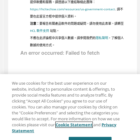
提供軟體和服務。請透過以下連結聯絡此團隊：
https://hcltechsw.com/resources/us-government-contact
. 請不
要在此留言方框中提供個人資料。
注意：
要報告有關產品軟件的問題或疑問，請勿使用此表單。請轉至
HCL 軟件支持
站點。
不應在此評論框中共享個人數據。請參閱我們的
隱私聲明
，了解個人
數據的使用方式。
We use cookies for the best user experience on our
website, including to personalize content & offerings, to
provide social media features and to analyze traffic. By
clicking “Accept All Cookies” you agree to our use of
cookies. You can also manage your cookies by clicking on
the "Cookie Preferences" and selecting the categories you
would like to accept. For more information on how we use
cookies please visit our
Cookie Statement
and
Privacy
分享：電子郵件
推特
Statement
免責聲明
隱私
使用條款