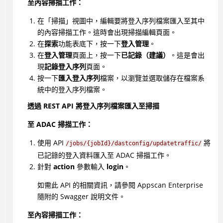
至內容掃描工作：
在「掃描」視圖中，編輯要將登入序列檔案匯入至其中
的內容掃描工作。這時會出現掃描編輯頁面。
在
探索
功能表底下，按一下
登入管理
。
在
登入管理
頁面上，按一下
已記錄（建議）
。這是會出
現
記錄登入序列
頁面。
按一下
匯入登入序列
檔案，以瀏覽並選取儲存在檔案系
統中的登入序列檔案。
透過 REST API 將登入序列檔案匯入至掃描
至 ADAC 掃描工作：
使用 API
將
/jobs/{jobId}/dastconfig/updatetraffic/
已記錄的登入資料匯入至 ADAC 掃描工作。
針對
action
參數輸入
login
。
如需此 API 的相關資訊，請參閱 Appscan Enterprise
隨附的 Swagger 說明文件。
至內容掃描工作：