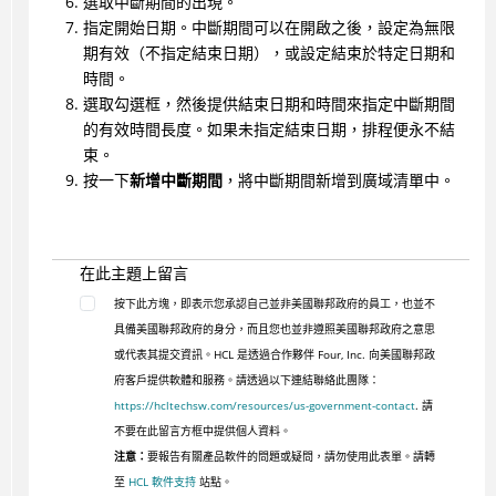
選取中斷期間的出現。
指定開始日期。中斷期間可以在開啟之後，設定為無限
期有效（不指定結束日期），或設定結束於特定日期和
時間。
選取勾選框，然後提供結束日期和時間來指定中斷期間
的有效時間長度。如果未指定結束日期，排程便永不結
束。
按一下
新增中斷期間
，將中斷期間新增到廣域清單中。
在此主題上留言
按下此方塊，即表示您承認自己並非美國聯邦政府的員工，也並不
具備美國聯邦政府的身分，而且您也並非遵照美國聯邦政府之意思
或代表其提交資訊。HCL 是透過合作夥伴 Four, Inc. 向美國聯邦政
府客戶提供軟體和服務。請透過以下連結聯絡此團隊：
https://hcltechsw.com/resources/us-government-contact
. 請
不要在此留言方框中提供個人資料。
注意：
要報告有關產品軟件的問題或疑問，請勿使用此表單。請轉
至
HCL 軟件支持
站點。