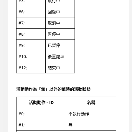
#3;
執行中
#6;
回復中
#7;
取消中
#8;
暫停中
#9;
已暫停
#10;
後置處理
#12;
結束中
活動動作為「無」以外的值時的活動狀態
活動動作 - ID
名稱
#0;
不執行動作
#1;
無