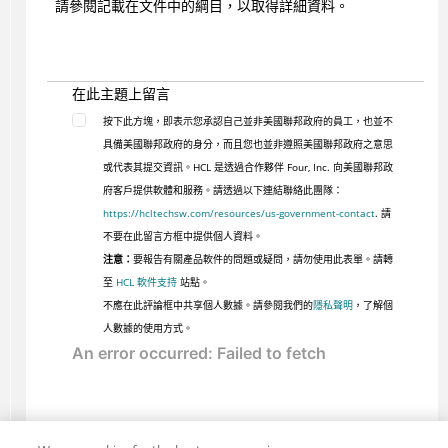
請參閱記載在文件中的綱目，以取得詳細資料。
在此主題上留言
按下此方塊，即表示您承認自己並非美國聯邦政府的員工，也並不
具備美國聯邦政府的身分，而且您也並非遵照美國聯邦政府之意思
或代表其提交資訊。HCL 是透過合作夥伴 Four, Inc. 向美國聯邦政
府客戶提供軟體和服務。請透過以下連結聯絡此團隊：
https://hcltechsw.com/resources/us-government-contact
. 請
不要在此留言方框中提供個人資料。
注意：
要報告有關產品軟件的問題或疑問，請勿使用此表單。請轉
至
HCL 軟件支持
站點。
不應在此評論框中共享個人數據。請參閱我們的
隱私聲明
，了解個
人數據的使用方式。