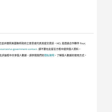
遵照美國聯邦政府之意思或代表其提交資訊。HCL 是透過合作夥伴 Four,
sources/us-government-contact
. 請不要在此留言方框中提供個人資料。
此評論框中共享個人數據。請參閱我們的
隱私聲明
，了解個人數據的使用方式。