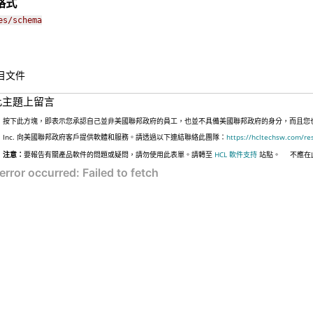
格式
es/schema
綱目文件
此主題上留言
按下此方塊，即表示您承認自己並非美國聯邦政府的員工，也並不具備美國聯邦政府的身分，而且您也並非
Inc. 向美國聯邦政府客戶提供軟體和服務。請透過以下連結聯絡此團隊：
https://hcltechsw.com/re
注意：
要報告有關產品軟件的問題或疑問，請勿使用此表單。請轉至
HCL 軟件支持
站點。
不應在