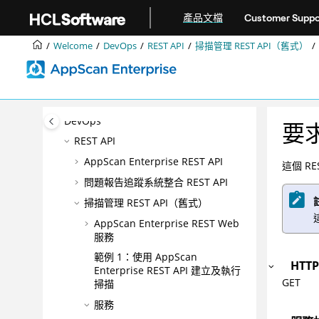
跳转到主要内容
企業的AppScan®無障礙功能
產品文檔
Customer Suppo
產品概觀
Welcome
DevOps
REST API
掃描管理 REST API（舊式）
正在安裝
升級與移轉
整合
DevOps
要求
REST API
AppScan Enterprise REST API
這個 R
問題報告追蹤系統整合 REST API
掃描管理 REST API（舊式）
AppScan Enterprise REST Web
服務
範例 1：使用 AppScan
HTT
Enterprise REST API 建立及執行
GET
掃描
服務