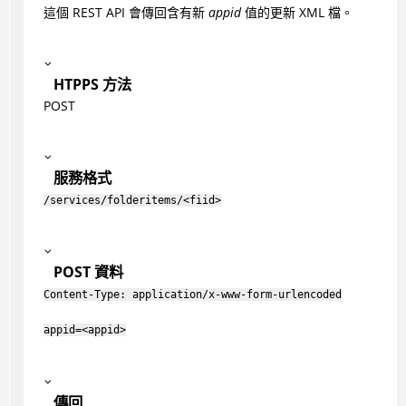
這個 REST API 會傳回含有新
appid
值的更新 XML 檔。
HTPPS 方法
POST
服務格式
/services/folderitems/<fiid>
POST 資料
Content-Type: application/x-www-form-urlencoded
appid=<appid>
傳回