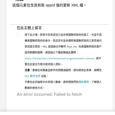
這個元素包含具有新
appid
值的更新 XML 檔。
在此主題上留言
按下此方塊，即表示您承認自己並非美國聯邦政府的員工，也並不具
備美國聯邦政府的身分，而且您也並非遵照美國聯邦政府之意思或代
表其提交資訊。HCL 是透過合作夥伴 Four, Inc. 向美國聯邦政府客戶
提供軟體和服務。請透過以下連結聯絡此團隊：
https://hcltechsw.com/resources/us-government-contact
. 請不
要在此留言方框中提供個人資料。
注意：
要報告有關產品軟件的問題或疑問，請勿使用此表單。請轉至
HCL 軟件支持
站點。
不應在此評論框中共享個人數據。請參閱我們的
隱私聲明
，了解個人
數據的使用方式。