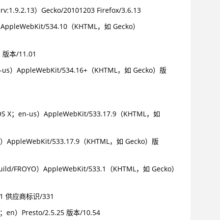
:1.9.2.13）Gecko/20101203 Firefox/3.6.13
AppleWebKit/534.10（KHTML，如 Gecko）
2 版本/11.01
n-us）AppleWebKit/534.16+（KHTML，如 Gecko）版
 OS X；en-us）AppleWebKit/533.17.9（KHTML，如
jp）AppleWebKit/533.17.9（KHTML，如 Gecko）版
Build/FROYO）AppleWebKit/533.1（KHTML，如 Gecko）
-1.1 供应商标识/331
U；en）Presto/2.5.25 版本/10.54