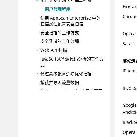
配置无安全测试的基本扫描
Firefox
用户代理程序
Chrom
使用 AppScan Enterprise 中的
扫描属性配置安全扫描
安全扫描的工作方式
Opera
安全测试的工作流程
Safari
Web API 扫描
JavaScript™ 源代码分析的工作方
移动浏
式
iPhone 
通过高级配置选项优化扫描
捕获并导入流量数据
iPad (S
从 AppScan Standard 导入基于
操作的登录文件
Google
从 AppScan® Standard 导入手
动探索数据
Androi
导入要在报告中使用的
Blackb
AppScan® 数据
Opera 
通过报告进行分类