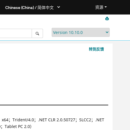
资源
转到反馈
x64；Trident/4.0；.NET CLR 2.0.50727；SLCC2；.NET
0；Tablet PC 2.0）