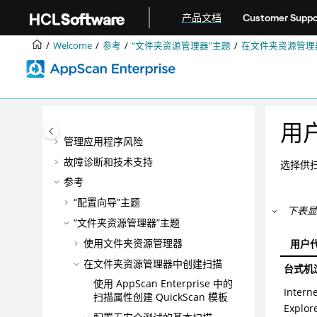
跳转到主要内容
产品文档
Customer Suppo
升级和迁移
集成
Welcome
参考
“文件夹资源管理器”主题
在文件夹资源管理
DevOps
最佳实践
配置
管理
用
管理应用程序风险
故障诊断和技术支持
选择供
参考
“配置向导”主题
下表显
“文件夹资源管理器”主题
使用文件夹资源管理器
用户
在文件夹资源管理器中创建扫描
台式机
使用 AppScan Enterprise 中的
Intern
扫描属性创建 QuickScan 模板
Explor