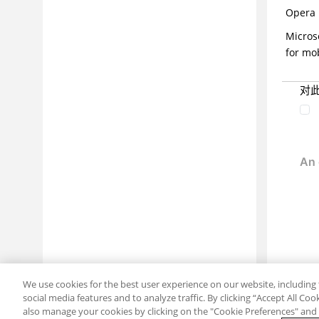
Opera 
配置管理器
Micros
命令行实用程序
for mo
AppScan 资源
美国政府法规遵从性
对
WebSocket支持
词汇表
We use cookies for the best user experience on our website, including 
social media features and to analyze traffic. By clicking “Accept All Co
also manage your cookies by clicking on the "Cookie Preferences" and s