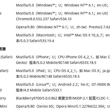
Mozilla/5.0（
Windows
™
；U；
Windows NT
™
6.1；en-US；rv
e
Mozilla/5.0（
Windows
™
；U；
Windows NT
™
6.1；en-US）
Chrome/8.0.552.237 Safari/534.10
Opera/9.80（
Windows NT
™
6.1；U；zh-tw）Presto/2.7.6
Mozilla/5.0（Macintosh；U；
Intel
™
Mac OS X 10_6_7；e
本/5.0.3 Safari/533.19.4
览器
(Safari)
Mozilla/5.0（iPhone；U；CPU iPhone OS 4_2_1，如 Mac
Gecko）版本/5.0.2 Mobile/8C148 Safari/6533.18.5
afari)
Mozilla/5.0（iPad；U；CPU OS 4_2_1，如 Mac OS X；ja-
本/5.0.2 Mobile/8C148 Safari/6533.18.5
Mozilla/5.0（
Linux
™
；U；Android 2.2；he-il；GT-I9000 
d
版本/4.0 Mobile Safari/533.1
erry
BlackBerry9700/5.0.0.862 概要文件/MIDP-2.1 配置/CLDC
Mini
Opera/9.80（Series 60；Opera Mini/5.1.22784/22.394；